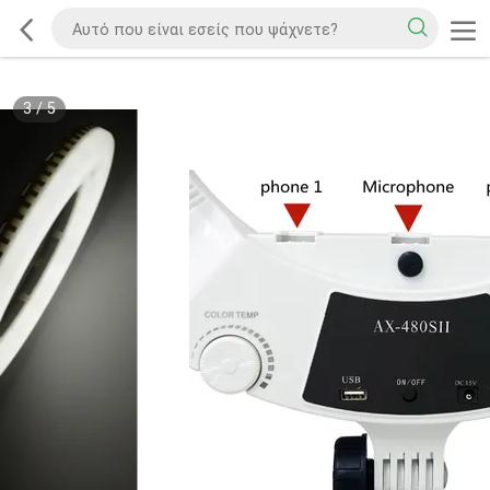
3
/
5