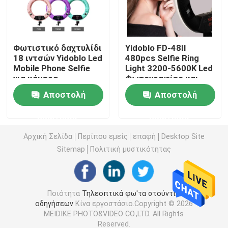
Τηλεοπτικό φως των RGB οδηγήσεων
Φωτιστικό δαχτυλίδι
Yidoblo FD-48II
18 ιντσών Yidoblo Led
480pcs Selfie Ring
Φωτογραφία φω'των στούντιο οδηγήσεων
Mobile Phone Selfie
Light 3200-5600K Led
για κάμερα
Φωτογραφίες και
φωτογραφίας
φωτιστικά βίντεο
Φω'τα στούντιο των RGB οδηγήσεων
Αποστολή
Αποστολή
για εσωτερικό
κινηματογραφικό
ερώτησης
ερώτησης
στούντιο
LED Half Moon Light
Αρχική Σελίδα
Περίπου εμείς
επαφή
Desktop Site
Sitemap
Πολιτική μυστικότητας
Φω'τα φωτογραφίας φωτός της ημέρας
Μαλακό φως επιτροπής οδηγήσεων
Ποιότητα
Τηλεοπτικά φω'τα στούντιο
οδηγήσεων
Κίνα εργοστάσιο.Copyright © 2026
MEIDIKE PHOTO&VIDEO CO.,LTD. All Rights
Φως κινηματογραφικών στούντιο
Reserved.