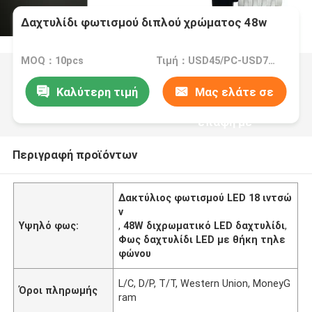
Δαχτυλίδι φωτισμού διπλού χρώματος 48w
MOQ：10pcs
Τιμή：USD45/PC-USD72/PC
Καλύτερη τιμή
Μας ελάτε σε
επαφή με
Περιγραφή προϊόντων
Δακτύλιος φωτισμού LED 18 ιντσώ
ν
Υψηλό φως:
,
48W διχρωματικό LED δαχτυλίδι
,
Φως δαχτυλίδι LED με θήκη τηλε
φώνου
L/C, D/P, T/T, Western Union, MoneyG
Όροι πληρωμής
ram