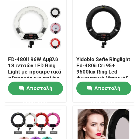
Σχετικά με εμάς
Επισκεψή εργοστασίου
Έλεγχος ποιότητας
FD-480II 96W Αμβλύ
Yidoblo Sefie Ringlight
18 ιντσών LED Ring
Fd-480ii Cri 95+
Light με προαιρετικά
9600lux Ring Led
Επικοινωνήστε μαζί μας
αξεσουάρ για σαλόνι
Φωτιστικό Μακιγιάζ
ομορφιάς Permanent
για Μακιγιάζ
Αποστολή
Αποστολή
Makeup Studio
Περιποίηση
Ειδήσεις
Δέρματος Ομορφιά
ερώτησης
ερώτησης
Νύχια
Υποθέσεις
Τηλεοπτικά φω'τα στούντιο οδηγήσεων