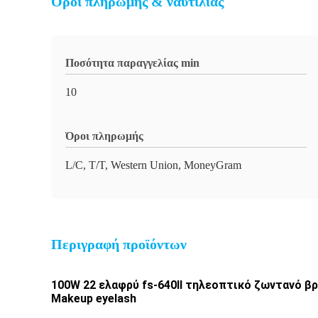
Όροι πληρωμής & ναυτιλίας
Ποσότητα παραγγελίας min
10
Όροι πληρωμής
L/C, T/T, Western Union, MoneyGram
Περιγραφή προϊόντων
100W 22 ελαφρύ fs-640II τηλεοπτικό ζωντανό βρ
Makeup eyelash