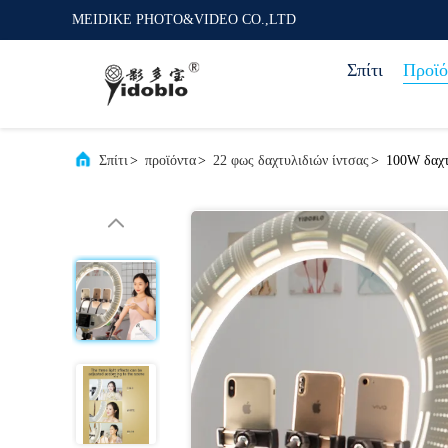
MEIDIKE PHOTO&VIDEO CO.,LTD
Σπίτι
Προϊό
Σπίτι
>
προϊόντα
>
22 φως δαχτυλιδιών ίντσας
>
100W δαχτ