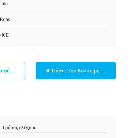
oblo
Rohs
640II
παφή Με
Πάρτε Την Καλύτερη Τιμή
Τρόπος ελέγχου: