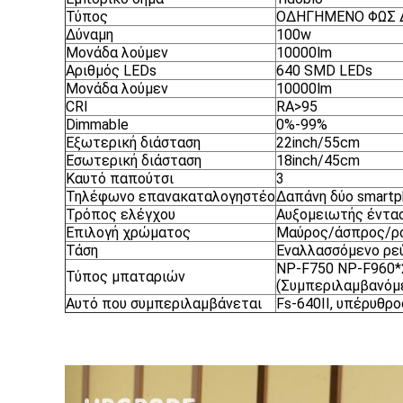
Τύπος
ΟΔΗΓΗΜΕΝΟ ΦΩΣ 
Δύναμη
100w
Μονάδα λούμεν
10000lm
Αριθμός LEDs
640 SMD LEDs
Μονάδα λούμεν
10000lm
CRI
RA>95
Dimmable
0%-99%
Εξωτερική διάσταση
22inch/55cm
Εσωτερική διάσταση
18inch/45cm
Καυτό παπούτσι
3
Τηλέφωνο επανακαταλογηστέο
Δαπάνη δύο smartp
Τρόπος ελέγχου
Αυξομειωτής έντασ
Επιλογή χρώματος
Μαύρος/άσπρος/ρ
Τάση
Εναλλασσόμενο ρεύ
NP-F750 NP-F960*
Τύπος μπαταριών
(Συμπεριλαμβανόμ
Αυτό που συμπεριλαμβάνεται
Fs-640II, υπέρυθρ