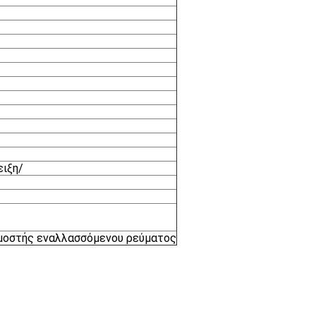
ειξη/
ρμοστής εναλλασσόμενου ρεύματος