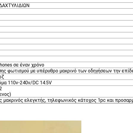
ΔΑΧΤΥΛΙΔΙΩΝ
hones σε έναν χρόνο
ης φωτισμού με υπέρυθρο μακρινό των οδηγήσεων την επίδ
οζ
μα 110v-240v/DC 14.5V
2
ενος)
ος μακρινός ελεγκτής, τηλεφωνικός κάτοχος 1pc και προσα