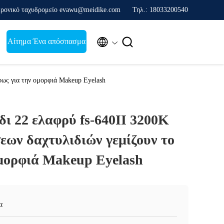
ρονικό ταχυδρομείο evawu@meidike.com
Τηλ.: 18033200540


Αίτημα Ένα απόσπασμα
φως για την ομορφιά Makeup Eyelash
ι 22 ελαφρύ fs-640II 3200K
εων δαχτυλιδιών γεμίζουν το
ομορφιά Makeup Eyelash
α