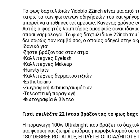
Το φως δαχτυλιδιών Yidoblo 22inch είναι μια από
τα φω'τα των φωτεινών οδηγήσεών του και γρήγορα 
μπορεί να αποθηκευτεί αμέσως. Κανένας χρόνος c
Αυτός ο φορητός λαμπτήρας ομορφιάς είναι ιδανικό
αποσυναρμολογεί. Το φως δαχτυλιδιών 22inch του Y
δει σαφώς τον καμβά σας, ο οποίος οδηγεί στην ακρ
Ιδανικό για:
•ζήστε βράζοντας στον ατμό
•Καλλιτέχνες Eyelash
•Καλλιτέχνες Makeup
•Hairstylists
•Καλλιτέχνες δερματοστιξιών
•Estheticians
•Ζωγραφική Airbrush/σωμάτων
•Τηλεοπτική παραγωγή
•Φωτογραφία & βίντεο
Γιατί επιλέξτε 22 ίντσα βράζοντας το φως δαχ
Η παραγωγή 100w Ultrabright που βράζει το δαχτυλ
μια φυσική και ζωηρή επίδραση πυροβολισμού σε σ
180°DEGREE ROTATALE, ΕΠΙΛΈΓΕΙ ΟΠΟΙΑΔΉΠΟΤΕ 