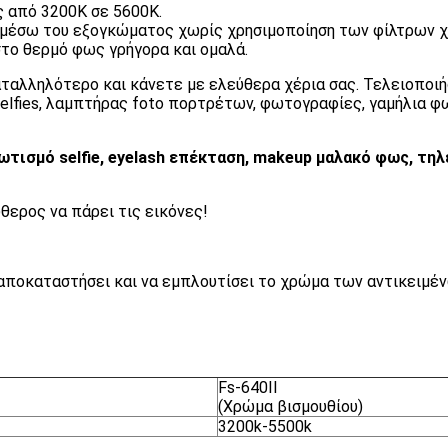
 από 3200K σε 5600K.
μέσω του εξογκώματος χωρίς χρησιμοποίηση των φίλτρων 
στο θερμό φως γρήγορα και ομαλά.
αταλληλότερο και κάνετε με ελεύθερα χέρια σας. Τελειοποιήσ
elfies, λαμπτήρας foto πορτρέτων, φωτογραφίες, γαμήλια φω
φωτισμό selfie, eyelash επέκταση, makeup μαλακό φως, τ
ύθερος να πάρει τις εικόνες!
 αποκαταστήσει και να εμπλουτίσει το χρώμα των αντικειμέν
Fs-640II
(Χρώμα βισμουθίου)
3200k-5500k