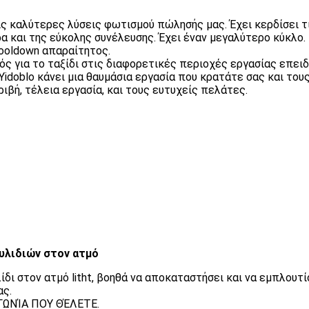
 τις καλύτερες λύσεις φωτισμού πώλησής μας. Έχει κερδίσει
και της εύκολης συνέλευσης. Έχει έναν μεγαλύτερο κύκλο. Ε
ooldown απαραίτητος.
ς για το ταξίδι στις διαφορετικές περιοχές εργασίας επειδ
idoblo κάνει μια θαυμάσια εργασία που κρατάτε σας και του
ιβή, τέλεια εργασία, και τους ευτυχείς πελάτες.
τυλιδιών στον ατμό
ίδι στον ατμό litht, βοηθά να αποκαταστήσει και να εμπλου
ας.
ΓΩΝΊΑ ΠΟΥ ΘΈΛΕΤΕ.