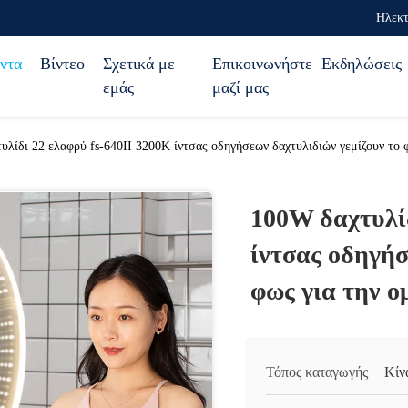
Ηλεκτ
ντα
Βίντεο
Σχετικά με
Επικοινωνήστε
Εκδηλώσεις
εμάς
μαζί μας
υλίδι 22 ελαφρύ fs-640II 3200K ίντσας οδηγήσεων δαχτυλιδιών γεμίζουν το 
100W δαχτυλίδ
ίντσας οδηγήσ
φως για την 
Τόπος καταγωγής
Κίν