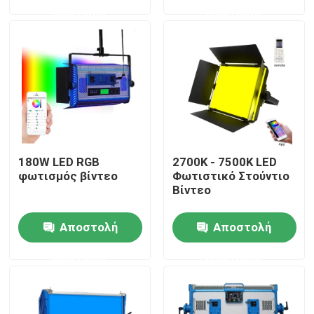
ερώτησης
ερώτησης
Σχετικά με εμάς
Επισκεψή εργοστασίου
Έλεγχος ποιότητας
180W LED RGB
2700K - 7500K LED
Επικοινωνήστε μαζί μας
φωτισμός βίντεο
Φωτιστικό Στούντιο
Βίντεο
Ειδήσεις
Αποστολή
Αποστολή
ερώτησης
ερώτησης
Υποθέσεις
Τηλεοπτικά φω'τα στούντιο οδηγήσεων