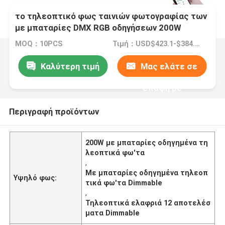
το τηλεοπτικό φως ταινιών φωτογραφίας των
με μπαταρίες DMX RGB οδηγήσεων 200W
Dimmable skyblue ξυλεπενδύει το συνεχές
MOQ：10PCS
Τιμή：USD$423.1-$384.7/pcs
ρεύμα εναλλασσόμενου ρεύματος 12
αποτελεσμάτων
Καλύτερη τιμή
Μας ελάτε σε
επαφή με
Περιγραφή προϊόντων
200W με μπαταρίες οδηγημένα τη
λεοπτικά φω'τα
,
Με μπαταρίες οδηγημένα τηλεοπ
Υψηλό φως:
τικά φω'τα Dimmable
,
Τηλεοπτικά ελαφριά 12 αποτελέσ
ματα Dimmable