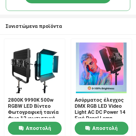
Συνιστώμενα προϊόντα
Σπίτι
2800K 9990K 500w
Ασύρματος έλεγχος
RGBW LED Βίντεο
DMX RGB LED Video
Φωτογραφική ταινία
Light AC DC Power 14
Προϊόντα
Φως 12 φωτιστικά
Εφέ Panel Lamp
εφέ
Αποστολή
Αποστολή
Βίντεο