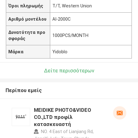
Όροι πληρωμής
T/T, Western Union
Αριθμό μοντέλου
AI-2000C
Δυνατότητα προ
1000PCS/MONTH
σφοράς
Μάρκα
Yidoblo
Δείτε περισσότερων
Περίπου εμείς
MEIDIKE PHOTO&VIDEO
CO.,LTD προφίλ
κατασκευαστή
NO. 4 East of Lianjiang Rd,