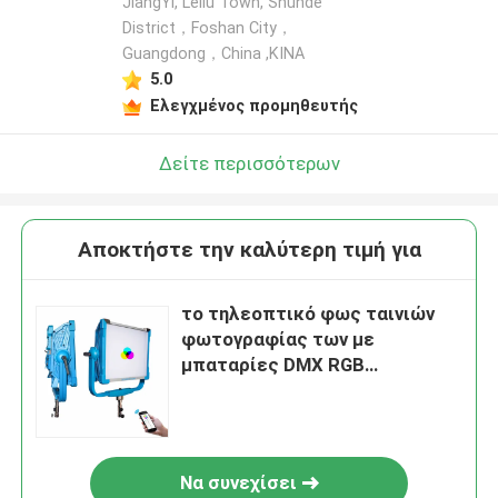
JiangYi, Leliu Town, Shunde
District，Foshan City，
Guangdong，China ,ΚΙΝΑ
5.0
Ελεγχμένος προμηθευτής
Δείτε περισσότερων
Αποκτήστε την καλύτερη τιμή για
το τηλεοπτικό φως ταινιών
φωτογραφίας των με
μπαταρίες DMX RGB
οδηγήσεων 200W Dimmable
skyblue ξυλεπενδύει το
συνεχές ρεύμα
εναλλασσόμενου ρεύματος 12
Να συνεχίσει
αποτελεσμάτων