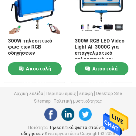
Τηλεοπτικό φως των RGB οδηγήσεων
Φωτογραφία φω'των στούντιο οδηγήσεων
300W τηλεοπτικό
300W RGB LED Video
φως των RGB
Light AI-3000C για
οδηγήσεων
επαγγελματικό
Φω'τα στούντιο των RGB οδηγήσεων
τηλεοπτικό και
κινηματογραφικό
Αποστολή
Αποστολή
φωτισμό με 12
LED Half Moon Light
προκαθορισμένα εφέ
ερώτησης
ερώτησης
Φω'τα φωτογραφίας φωτός της ημέρας
Αρχική Σελίδα
Περίπου εμείς
επαφή
Desktop Site
Sitemap
Πολιτική μυστικότητας
Μαλακό φως επιτροπής οδηγήσεων
Ποιότητα
Τηλεοπτικά φω'τα στούντιο
Φως κινηματογραφικών στούντιο
οδηγήσεων
Κίνα εργοστάσιο.Copyright © 2026