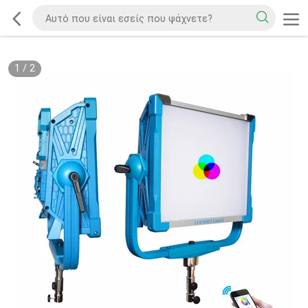
1
/
2