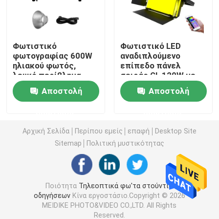
Τηλεοπτικό φως των RGB οδηγήσεων
Φωτιστικό
Φωτιστικό LED
φωτογραφίας 600W
αναδιπλούμενο
Φωτογραφία φω'των στούντιο οδηγήσεων
ηλιακού φωτός,
επίπεδο πάνελ
λευκό περίβλημα,
σειράς GL 120W με
φως COB 2700k-
θερμοκρασία
Φω'τα στούντιο των RGB οδηγήσεων
Αποστολή
Αποστολή
6500k, φως
χρώματος 2700K-
πλήρωσης
7500K κατάλληλο για
ερώτησης
ερώτησης
εσωτερικής
στούντιο και
LED Half Moon Light
φωτογραφίας
φωτογραφικά
Αρχική Σελίδα
Περίπου εμείς
επαφή
Desktop Site
στούντιο
Sitemap
Πολιτική μυστικότητας
Φω'τα φωτογραφίας φωτός της ημέρας
Μαλακό φως επιτροπής οδηγήσεων
Ποιότητα
Τηλεοπτικά φω'τα στούντιο
οδηγήσεων
Κίνα εργοστάσιο.Copyright © 2026
MEIDIKE PHOTO&VIDEO CO.,LTD. All Rights
Φως κινηματογραφικών στούντιο
Reserved.