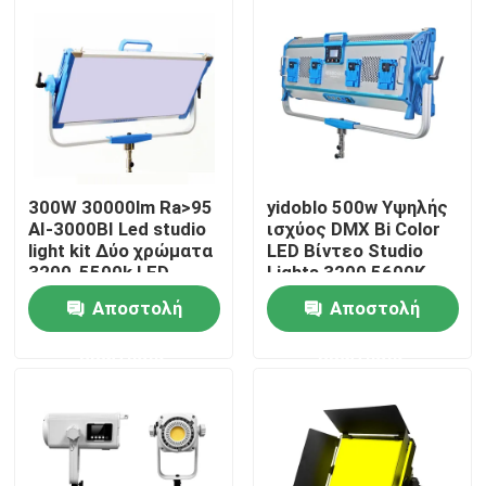
για streaming,
κάμερα, στούντιο,
βιντεογραφία
Σχετικά με εμάς
Επισκεψή εργοστασίου
Έλεγχος ποιότητας
300W 30000lm Ra>95
yidoblo 500w Υψηλής
AI-3000BI Led studio
ισχύος DMX Bi Color
light kit Δύο χρώματα
LED Βίντεο Studio
Επικοινωνήστε μαζί μας
3200-5500k LED
Lights 3200 5600K
Video Light 300w S60
Dimmable Soft LED
Αποστολή
Αποστολή
Panel Light S120
Ειδήσεις
ερώτησης
ερώτησης
Υποθέσεις
Τηλεοπτικά φω'τα στούντιο οδηγήσεων