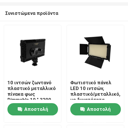
Συνιστώμενα προϊόντα
10 ιντσών ζωντανό
Φωτιστικό πάνελ
πλαστικό μεταλλικό
LED 10 ιντσών,
Σπίτι
πίνακα φως
πλαστικό/μεταλλικό,
Dimmable 10 " 3200-
με δυνατότητα
6500k Led εσωτερική
ρύθμισης
Προϊόντα
Αποστολή
Αποστολή
ψηφιακή κάμερα
φωτεινότητας, 10"
βίντεο LED φως
3200-6500k,
ερώτησης
ερώτησης
φωτιστικό βίντεο
Βίντεο