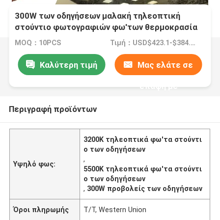
300W των οδηγήσεων μαλακή τηλεοπτική
στούντιο φωτογραφιών φω'των θερμοκρασία
10 φωτογραφικά αποτελέσματα 3200K 5500K
MOQ：10PCS
Τιμή：USD$423.1-$384.7/pcs
χρώματος επιτροπής διπλή φωτισμού
Καλύτερη τιμή
Μας ελάτε σε
επαφή με
Περιγραφή προϊόντων
3200K τηλεοπτικά φω'τα στούντι
ο των οδηγήσεων
,
Υψηλό φως:
5500K τηλεοπτικά φω'τα στούντι
ο των οδηγήσεων
,
300W προβολείς των οδηγήσεων
Όροι πληρωμής
T/T, Western Union