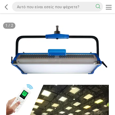
1
/
2