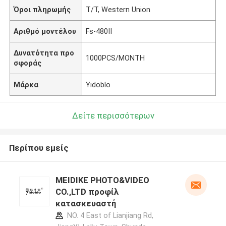
Όροι πληρωμής
T/T, Western Union
Αριθμό μοντέλου
Fs-480II
Δυνατότητα προ
1000PCS/MONTH
σφοράς
Μάρκα
Yidoblo
Δείτε περισσότερων
Περίπου εμείς
MEIDIKE PHOTO&VIDEO
CO.,LTD προφίλ
κατασκευαστή
NO. 4 East of Lianjiang Rd,