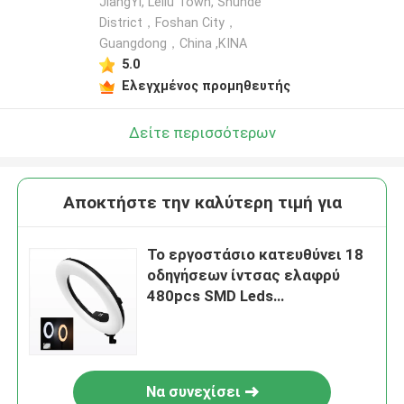
JiangYi, Leliu Town, Shunde
District，Foshan City，
Guangdong，China ,ΚΙΝΑ
5.0
Ελεγχμένος προμηθευτής
Δείτε περισσότερων
Αποκτήστε την καλύτερη τιμή για
Το εργοστάσιο κατευθύνει 18
οδηγήσεων ίντσας ελαφρύ
480pcs SMD Leds
φωτογραφιών τον τηλεοπτικό
λαμπτήρα δαχτυλιδιών
δαχτυλιδιών για τη
φωτογραφία Makeup
Να συνεχίσει