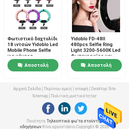
Τηλεοπτικό φως των RGB οδηγήσεων
Φωτογραφία φω'των στούντιο οδηγήσεων
Φωτιστικό δαχτυλίδι
Yidoblo FD-48II
18 ιντσών Yidoblo Led
480pcs Selfie Ring
Mobile Phone Selfie
Light 3200-5600K Led
Φω'τα στούντιο των RGB οδηγήσεων
για κάμερα
Φωτογραφίες και
φωτογραφίας
φωτιστικά βίντεο
Αποστολή
Αποστολή
για εσωτερικό
LED Half Moon Light
κινηματογραφικό
ερώτησης
ερώτησης
στούντιο
Φω'τα φωτογραφίας φωτός της ημέρας
Αρχική Σελίδα
Περίπου εμείς
επαφή
Desktop Site
Sitemap
Πολιτική μυστικότητας
Μαλακό φως επιτροπής οδηγήσεων
Ποιότητα
Τηλεοπτικά φω'τα στούντιο
Φως κινηματογραφικών στούντιο
οδηγήσεων
Κίνα εργοστάσιο.Copyright © 2026