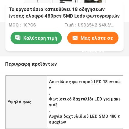
Το εργοστάσιο κατευθύνει 18 οδηγήσεων
ίντσας ελαφρύ 480pcs SMD Leds φωτογραφιών
τον τηλεοπτικό λαμπτήρα δαχτυλιδιών
MOQ：10PCS
Τιμή：USD$54.2-$49.3/pcs
δαχτυλιδιών για τη φωτογραφία Makeup
Καλύτερη τιμή
Μας ελάτε σε
επαφή με
Περιγραφή προϊόντων
Δακτύλιος φωτισμού LED 18 ιντσώ
ν
,
Φωτιστικό δαχτυλίδι LED για μακι
Υψηλό φως:
γιάζ
,
Λυχνία δαχτυλιδιού LED SMD 480 τ
εμαχίων