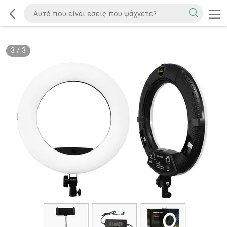
3
/
3