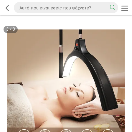
3
/
3