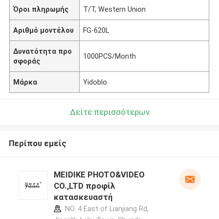
Όροι πληρωμής
T/T, Western Union
Αριθμό μοντέλου
FG-620L
Δυνατότητα προ
1000PCS/Month
σφοράς
Μάρκα
Yidoblo
Δείτε περισσότερων
Περίπου εμείς
MEIDIKE PHOTO&VIDEO
CO.,LTD προφίλ
κατασκευαστή
NO. 4 East of Lianjiang Rd,