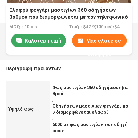
Ελαφρύ φεγγάρι μαστιγίων 360 οδηγήσεων
βαθμού που διαμορφώνεται με τον τηλεφωνικό
κάτοχο 6000lux 60watt
MOQ：10pcs
Τιμή：$47.9(100pcs)/$45.7(300pcs)
Καλύτερη τιμή
Μας ελάτε σε
επαφή με
Περιγραφή προϊόντων
Φως μαστιγίων 360 οδηγήσεων βα
θμού
,
Οδηγήσεων μαστιγίων φεγγάρι πο
Υψηλό φως:
υ διαμορφώνεται ελαφρύ
,
6000lux φως μαστιγίων των οδηγή
σεων