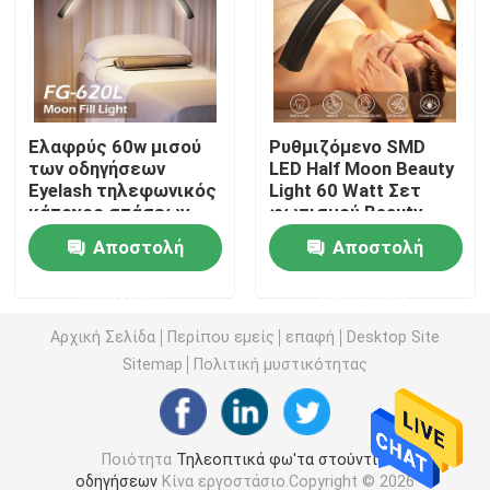
Τηλεοπτικό φως των RGB οδηγήσεων
Φωτογραφία φω'των στούντιο οδηγήσεων
Ελαφρύς 60w μισού
Ρυθμιζόμενο SMD
των οδηγήσεων
LED Half Moon Beauty
Eyelash τηλεφωνικός
Light 60 Watt Σετ
Φω'τα στούντιο των RGB οδηγήσεων
κάτοχος στάσεων
φωτισμού Beauty
φεγγαριών για τη
Studio Skin Care Ring
Αποστολή
Αποστολή
δερματοστιξία
Light
LED Half Moon Light
Makeup μισός
ερώτησης
ερώτησης
λαμπτήρας
δαχτυλιδιών
Φω'τα φωτογραφίας φωτός της ημέρας
Αρχική Σελίδα
Περίπου εμείς
επαφή
Desktop Site
Sitemap
Πολιτική μυστικότητας
Μαλακό φως επιτροπής οδηγήσεων
Ποιότητα
Τηλεοπτικά φω'τα στούντιο
Φως κινηματογραφικών στούντιο
οδηγήσεων
Κίνα εργοστάσιο.Copyright © 2026