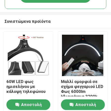
Συνιστώμενα προϊόντα
Σπίτι
60W LED φως
Μαλλί ομορφιά σε
ημισελήνου με
σχήμα φεγγαριού LED
κάλυψη τηλεφώνου
Φως 6000lm
Προϊόντα
Ηλιοφάνεια 3200k
6500k
Αποστολή
Αποστολή
Βίντεο