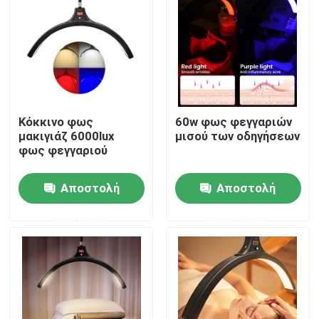
Σχετικά με εμάς
Επισκεψή εργοστασίου
Κόκκινο φως
60w φως φεγγαριών
Έλεγχος ποιότητας
μακιγιάζ 6000lux
μισού των οδηγήσεων
φως φεγγαριού
Επικοινωνήστε μαζί μας
Αποστολή
Αποστολή
ερώτησης
ερώτησης
Ειδήσεις
Υποθέσεις
Τηλεοπτικά φω'τα στούντιο οδηγήσεων