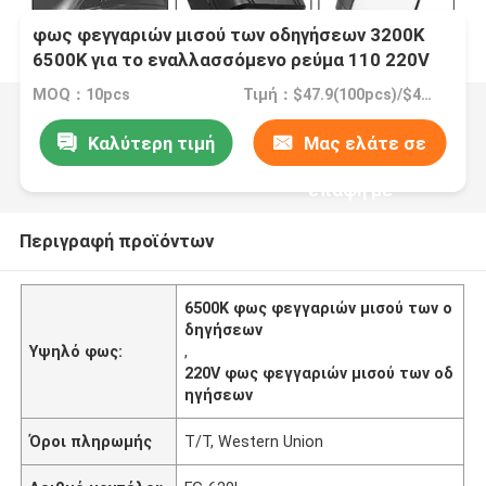
φως φεγγαριών μισού των οδηγήσεων 3200K
6500K για το εναλλασσόμενο ρεύμα 110 220V
λαμπτήρων ομορφιάς επέκτασης μαστιγίων
MOQ：10pcs
Τιμή：$47.9(100pcs)/$45.7(300pcs)
Καλύτερη τιμή
Μας ελάτε σε
επαφή με
Περιγραφή προϊόντων
6500K φως φεγγαριών μισού των ο
δηγήσεων
Υψηλό φως:
,
220V φως φεγγαριών μισού των οδ
ηγήσεων
Όροι πληρωμής
T/T, Western Union