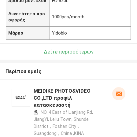
Αριθμό μοντέλου
FG-620L
Δυνατότητα προ
1000pcs/month
σφοράς
Μάρκα
Yidoblo
Δείτε περισσότερων
Περίπου εμείς
MEIDIKE PHOTO&VIDEO
CO.,LTD προφίλ
κατασκευαστή
NO. 4 East of Lianjiang Rd,
JiangYi, Leliu Town, Shunde
District，Foshan City，
Guangdong，China ,ΚΙΝΑ