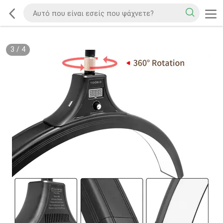
3
/
4