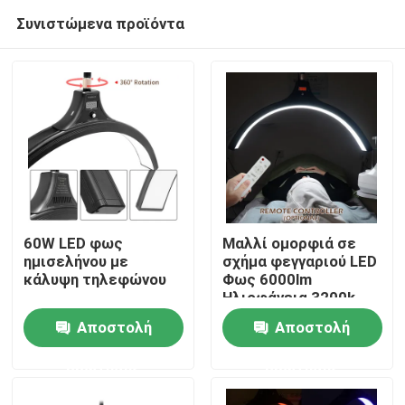
Συνιστώμενα προϊόντα
60W LED φως
Μαλλί ομορφιά σε
ημισελήνου με
σχήμα φεγγαριού LED
κάλυψη τηλεφώνου
Φως 6000lm
Σπίτι
Ηλιοφάνεια 3200k
6500k
Αποστολή
Αποστολή
Προϊόντα
ερώτησης
ερώτησης
Βίντεο