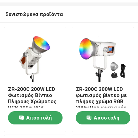
Συνιστώμενα προϊόντα
ZR-200C 200W LED
ZR-200C 200W LED
Φωτισμός Βίντεο
φωτισμός βίντεο με
Σπίτι
Πλήρους Χρώματος
πλήρες χρώμα RGB
RGB 200w RGB
200w Rgb φωτισμός
Φωτιστικό Βίντεο
βίντεο 2700K 6500K
Προϊόντα
Αποστολή
Αποστολή
LED Φωτισμός
COB Bowens Mount
Φωτογραφίας
Wireless App Studio
ερώτησης
ερώτησης
Φωτογραφία
Βίντεο