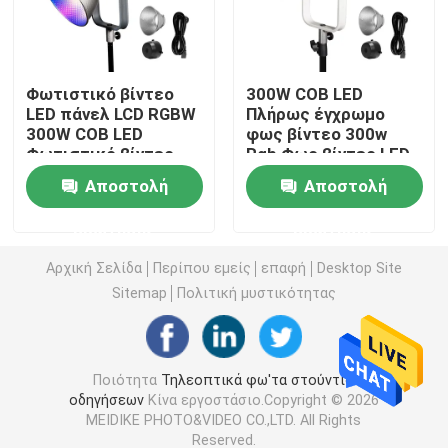
Τηλεοπτικό φως των RGB οδηγήσεων
Φωτιστικό βίντεο
300W COB LED
LED πάνελ LCD RGBW
Πλήρως έγχρωμο
Φωτογραφία φω'των στούντιο οδηγήσεων
300W COB LED
φως βίντεο 300w
Φωτιστικό βίντεο
Rgb Φως βίντεο LED
πλήρους χρώματος
Φως φωτογραφίας
Φω'τα στούντιο των RGB οδηγήσεων
Αποστολή
Αποστολή
300w Rgb Φωτιστικό
βίντεο Led
ερώτησης
ερώτησης
Φωτιστικό
LED Half Moon Light
φωτογραφίας
Αρχική Σελίδα
Περίπου εμείς
επαφή
Desktop Site
Sitemap
Πολιτική μυστικότητας
Φω'τα φωτογραφίας φωτός της ημέρας
Μαλακό φως επιτροπής οδηγήσεων
Ποιότητα
Τηλεοπτικά φω'τα στούντιο
οδηγήσεων
Κίνα εργοστάσιο.Copyright © 2026
MEIDIKE PHOTO&VIDEO CO.,LTD. All Rights
Φως κινηματογραφικών στούντιο
Reserved.