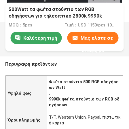
500Watt τα φω'τα στούντιο των RGB
οδηγήσεων για τηλεοπτικό 2800k 9990k
οδήγησαν το μαλακό ελαφρύ έλεγχο Bluetooth
MOQ：5pcs
Τιμή：USD 1150/pcs-1046.2/pcs(5-50pcs)
επιτροπής
Καλύτερη τιμή
Μας ελάτε σε
επαφή με
Περιγραφή προϊόντων
Φω'τα στούντιο 500 RGB οδηγήσε
ων Watt
Υψηλό φως:
,
9990k φω'τα στούντιο των RGB οδ
ηγήσεων
T/T, Western Union, Paypal, πιστωτικ
Όροι πληρωμής
ή κάρτα