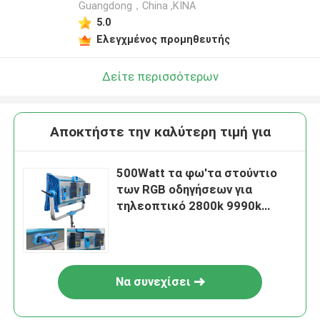
Guangdong，China ,ΚΙΝΑ
5.0
Ελεγχμένος προμηθευτής
Δείτε περισσότερων
Αποκτήστε την καλύτερη τιμή για
500Watt τα φω'τα στούντιο
των RGB οδηγήσεων για
τηλεοπτικό 2800k 9990k
οδήγησαν το μαλακό ελαφρύ
έλεγχο Bluetooth επιτροπής
Να συνεχίσει