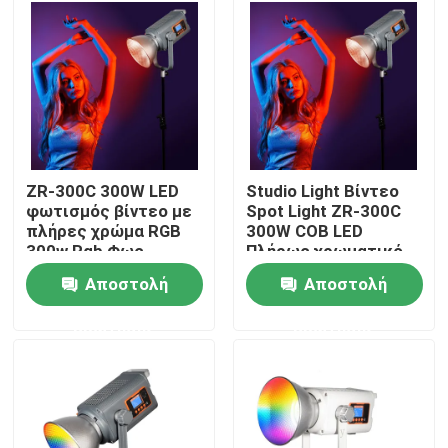
Σχετικά με εμάς
Επισκεψή εργοστασίου
Έλεγχος ποιότητας
ZR-300C 300W LED
Studio Light Βίντεο
φωτισμός βίντεο με
Spot Light ZR-300C
πλήρες χρώμα RGB
300W COB LED
Επικοινωνήστε μαζί μας
300w Rgb Φως
Πλήρως χρωματικό
βίντεο Φως
βίντεο φως 300w
Αποστολή
Αποστολή
φωτογραφίας LED
Rgb Βίντεο φως
Ειδήσεις
Φωτογραφία φως
ερώτησης
ερώτησης
Υποθέσεις
Τηλεοπτικά φω'τα στούντιο οδηγήσεων