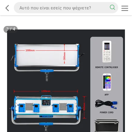
3
/
4