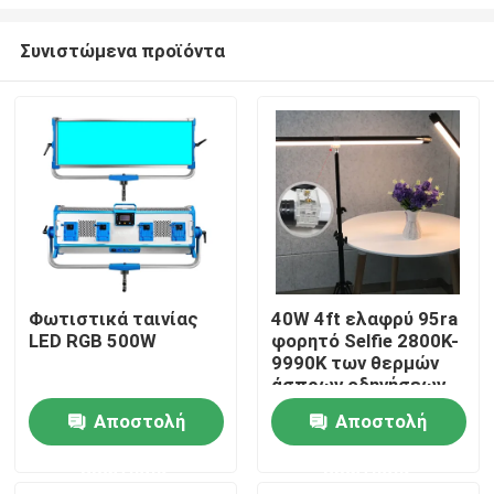
Συνιστώμενα προϊόντα
Φωτιστικά ταινίας
40W 4ft ελαφρύ 95ra
LED RGB 500W
φορητό Selfie 2800K-
Σπίτι
9990K των θερμών
άσπρων οδηγήσεων
φωτός της ημέρας
Προϊόντα
Αποστολή
Αποστολή
χρώμα βισμουθίου
σωλήνων
ερώτησης
ερώτησης
Βίντεο