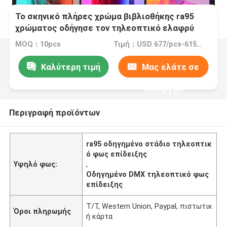
Το σκηνικό πλήρες χρώμα βιβλιοθήκης ra95
χρώματος οδήγησε τον τηλεοπτικό ελαφρύ
DMX έλεγχο επίδειξης με 12 ανάβοντας
MOQ：10pcs
Τιμή：USD 677/pcs-615.4/pcs(10-100pcs)
αποτελέσματα
Καλύτερη τιμή
Μας ελάτε σε
επαφή με
Περιγραφή προϊόντων
ra95 οδηγημένο στάδιο τηλεοπτικ
ό φως επίδειξης
Υψηλό φως:
,
Οδηγημένο DMX τηλεοπτικό φως
επίδειξης
T/T, Western Union, Paypal, πιστωτικ
Όροι πληρωμής
ή κάρτα