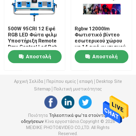
Τηλεοπτικό φως των RGB οδηγήσεων
500W 95CRI 12 Εφέ
Rgbw 12000lm
RGB LED Φώτα φιλμ
Φωτιστικό βίντεο
Φωτογραφία φω'των στούντιο οδηγήσεων
Υποστήριξη Remote
εσωτερικού χώρου
Dmx Control Led Rgb
με 14 εφέ φωτισμού
Stage Photography
Πίνακας οθόνης Led
Φω'τα στούντιο των RGB οδηγήσεων
Αποστολή
Αποστολή
Lighting
που αλλάζει χρώμα
ερώτησης
ερώτησης
LED Half Moon Light
Αρχική Σελίδα
Περίπου εμείς
επαφή
Desktop Site
Sitemap
Πολιτική μυστικότητας
Φω'τα φωτογραφίας φωτός της ημέρας
Μαλακό φως επιτροπής οδηγήσεων
Ποιότητα
Τηλεοπτικά φω'τα στούντιο
οδηγήσεων
Κίνα εργοστάσιο.Copyright © 2026
MEIDIKE PHOTO&VIDEO CO.,LTD. All Rights
Φως κινηματογραφικών στούντιο
Reserved.