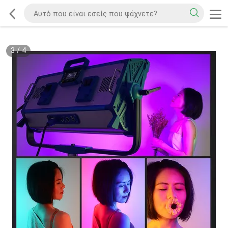
3
/
4