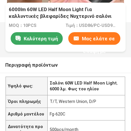
6000lm 60W LED Half Moon Light Για
καλλυντικές βλεφαρίδες Νυχτερινό σαλόνι
Οροφή LED Ring Light
MOQ：10PCS
Τιμή：USD86/PC-USD97/PC
Καλύτερη τιμή
Μας ελάτε σε
επαφή με
Περιγραφή προϊόντων
Σαλόνι 60W LED Half Moon Light
,
Υψηλό φως:
6000 λμ. Φως του ηλίου
Όροι πληρωμής
T/T, Western Union, D/P
Αριθμό μοντέλου
Fg-620C
Δυνατότητα προ
500pcs/month