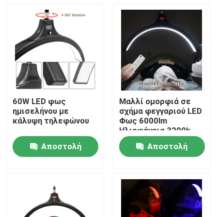
60W LED φως
Μαλλί ομορφιά σε
ημισελήνου με
σχήμα φεγγαριού LED
κάλυψη τηλεφώνου
Φως 6000lm
Ηλιοφάνεια 3200k
6500k
Αποστολή
Αποστολή
Σπίτι
ερώτησης
ερώτησης
Προϊόντα
Βίντεο