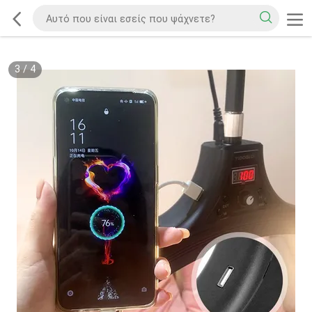
4
/
4