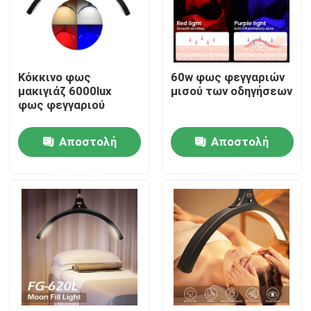
Σχετικά με εμάς
Κόκκινο φως
60w φως φεγγαριών
Επισκεψή εργοστασίου
μακιγιάζ 6000lux
μισού των οδηγήσεων
φως φεγγαριού
Έλεγχος ποιότητας
Αποστολή
Αποστολή
ερώτησης
ερώτησης
Επικοινωνήστε μαζί μας
Ειδήσεις
Υποθέσεις
Τηλεοπτικά φω'τα στούντιο οδηγήσεων