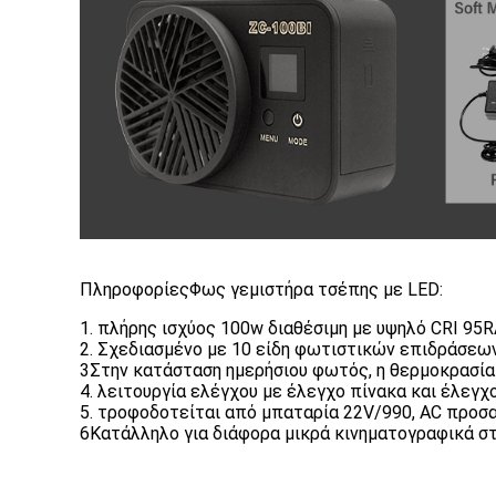
Πληροφορίες
Φως γεμιστήρα τσέπης με LED:
1. πλήρης ισχύος 100w διαθέσιμη με υψηλό CRI 95
2. Σχεδιασμένο με 10 είδη φωτιστικών επιδράσεων
3Στην κατάσταση ημερήσιου φωτός, η θερμοκρασία
4. λειτουργία ελέγχου με έλεγχο πίνακα και έλεγ
5. τροφοδοτείται από μπαταρία 22V/990, AC προσα
6Κατάλληλο για διάφορα μικρά κινηματογραφικά στού