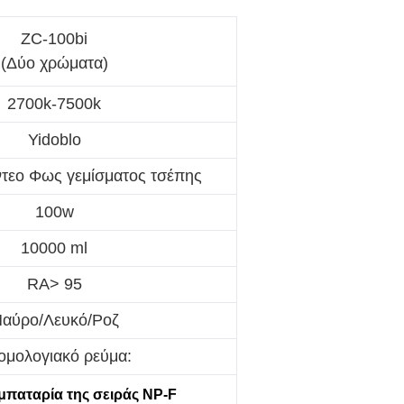
ZC-100bi
(Δύο χρώματα)
2700k-7500k
Yidoblo
τεο Φως γεμίσματος τσέπης
100w
10000 ml
RA> 95
αύρο/Λευκό/Ροζ
ομολογιακό ρεύμα:
μπαταρία της σειράς NP-F