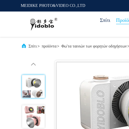
MEIDIKE PHOTO&VIDEO CO.,LTD
Σπίτι
Προϊό
Σπίτι
>
προϊόντα
>
Φω'τα ταινιών των φορητών οδηγήσεων