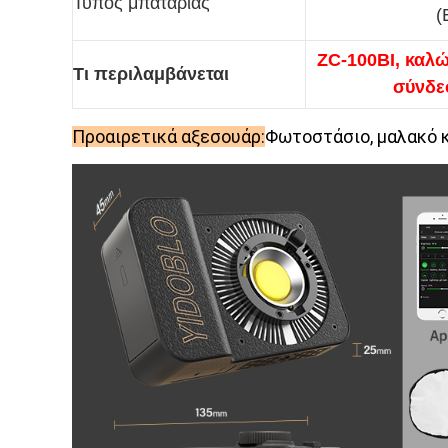
Τύπος μπαταρίας
(
ZC-100BI, καλώ
Τι περιλαμβάνεται
σύνδε
Προαιρετικά αξεσουάρ:
Φωτοστάσιο, μαλακό κ