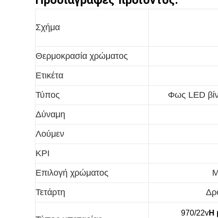
Προδιαγραφές προϊόντος:
Σχήμα
Θερμοκρασία χρώματος
Ετικέτα
Τύπος
Φως LED βίν
Δύναμη
Λούμεν
ΚΡΙ
Επιλογή χρώματος
Μ
Τετάρτη
Δρ
970/22v
Η 