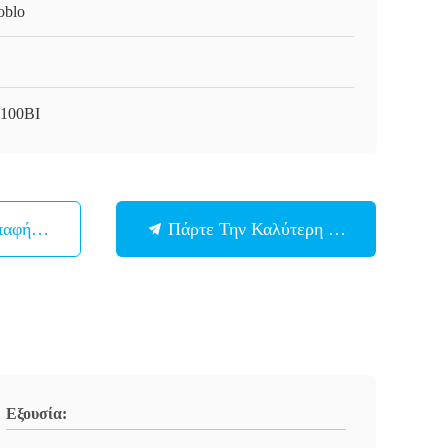
oblo
100BI
παφή Με
Πάρτε Την Καλύτερη Τιμή
Εξουσία: