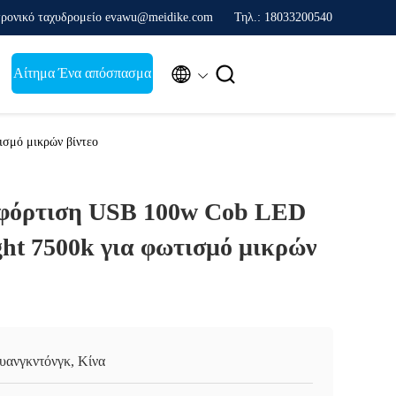
ρονικό ταχυδρομείο evawu@meidike.com
Τηλ.: 18033200540


Αίτημα Ένα απόσπασμα
ισμό μικρών βίντεο
φόρτιση USB 100w Cob LED
ight 7500k για φωτισμό μικρών
υανγκντόνγκ, Κίνα