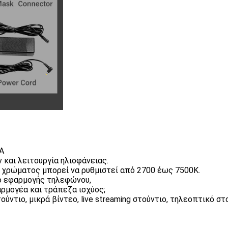
RA
 και λειτουργία ηλιοφάνειας.
 χρώματος μπορεί να ρυθμιστεί από 2700 έως 7500K.
χο εφαρμογής τηλεφώνου,
ρμογέα και τράπεζα ισχύος;
ντιο, μικρά βίντεο, live streaming στούντιο, τηλεοπτικό στ