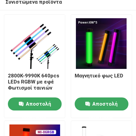
Συνιστώμενα προϊόντα
2800K-9990K 640pcs
Μαγνητικό φως LED
LEDs RGBW με εφέ
Φωτισμοί ταινιών
Σπίτι
Αποστολή
Αποστολή
Προϊόντα
ερώτησης
ερώτησης
Βίντεο