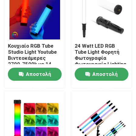
Σχετικά με εμάς
Επισκεψή εργοστασίου
Κουχιαίο RGB Tube
24 Watt LED RGB
Studio Light Youtube
Tube Light Φορητή
Έλεγχος ποιότητας
Βιντεοκάμερες
Φωτογραφία
2700-7500k με 14
Φωτογραφία Lighting
φωτιστικά εφέ για
Stick CCT Mode
Αποστολή
Αποστολή
Επικοινωνήστε μαζί μας
φωτογραφία
Φωτογραφίες Βίντεο
Φως
ερώτησης
ερώτησης
Ειδήσεις
Υποθέσεις
Τηλεοπτικά φω'τα στούντιο οδηγήσεων