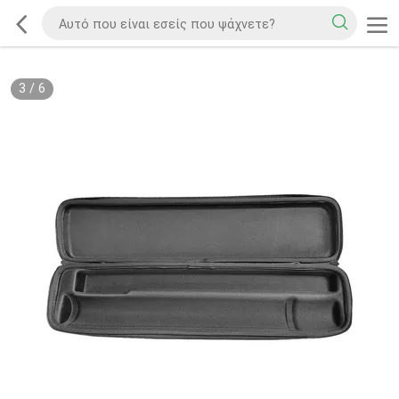
3
/
6