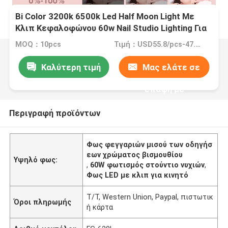
Bi Color 3200k 6500k Led Half Moon Light Με
Κλιπ Κεφαλοφώνου 60w Nail Studio Lighting Για
Σαλόν ομορφιάς
MOQ：10pcs
Τιμή：USD55.8/pcs-47.82/pcs (10-100pcs)
Καλύτερη τιμή
Μας ελάτε σε
επαφή με
Περιγραφή προϊόντων
Φως φεγγαριών μισού των οδηγήσ
εων χρώματος βισμουθίου
Υψηλό φως:
,
60W φωτισμός στούντιο νυχιών
,
Φως LED με κλιπ για κινητό
T/T, Western Union, Paypal, πιστωτικ
Όροι πληρωμής
ή κάρτα