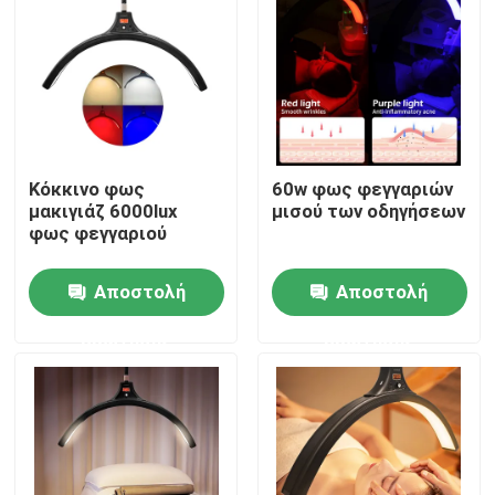
Σχετικά με εμάς
Επισκεψή εργοστασίου
Κόκκινο φως
60w φως φεγγαριών
Έλεγχος ποιότητας
μακιγιάζ 6000lux
μισού των οδηγήσεων
φως φεγγαριού
Επικοινωνήστε μαζί μας
Αποστολή
Αποστολή
ερώτησης
ερώτησης
Ειδήσεις
Υποθέσεις
Τηλεοπτικά φω'τα στούντιο οδηγήσεων