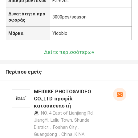
Αριθμό μοντέλου
FG-620L
Δυνατότητα προ
3000pcs/season
σφοράς
Μάρκα
Yidoblo
Δείτε περισσότερων
Περίπου εμείς
MEIDIKE PHOTO&VIDEO
CO.,LTD προφίλ
κατασκευαστή
NO. 4 East of Lianjiang Rd,
JiangYi, Leliu Town, Shunde
District，Foshan City，
Guangdong，China ,ΚΙΝΑ