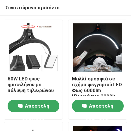
Συνιστώμενα προϊόντα
60W LED φως
Μαλλί ομορφιά σε
ημισελήνου με
σχήμα φεγγαριού LED
κάλυψη τηλεφώνου
Φως 6000lm
Σπίτι
Ηλιοφάνεια 3200k
6500k
Αποστολή
Αποστολή
Προϊόντα
ερώτησης
ερώτησης
Βίντεο