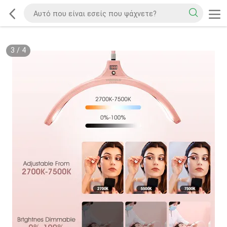
3
/
4