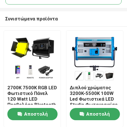
Συνιστώμενα προϊόντα
2700K 7500K RGB LED
Διπλού χρώματος
Σπίτι
Φωτιστικό Πάνελ
3200K-5500K 100W
120 Watt LED
Led Φωτιστικά LED
Προβολέας Bluetooth
Studio Φωτογραφίας
Προϊόντα
Αποστολή
Αποστολή
Βίντεο
ερώτησης
ερώτησης