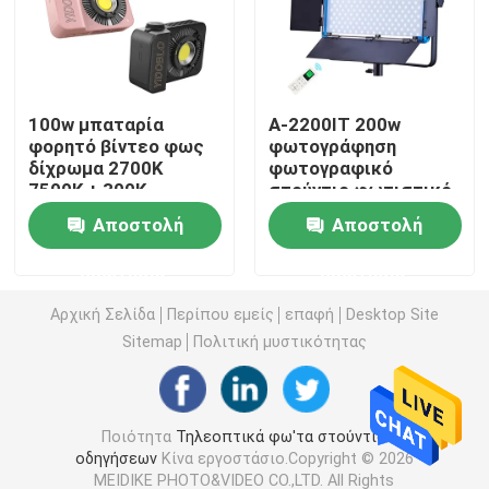
Τηλεοπτικό φως των RGB οδηγήσεων
100w μπαταρία
A-2200IT 200w
Φωτογραφία φω'των στούντιο οδηγήσεων
φορητό βίντεο φως
φωτογράφηση
δίχρωμα 2700K
φωτογραφικό
7500K + 300K
στούντιο φωτιστικό
Φω'τα στούντιο των RGB οδηγήσεων
σετ με τρίποδα
Αποστολή
Αποστολή
στέκεται μαλακό LED
φως πλήρης σειρά
LED Half Moon Light
ερώτησης
ερώτησης
για ζωντανή ροή
Αρχική Σελίδα
Περίπου εμείς
επαφή
Desktop Site
Φω'τα φωτογραφίας φωτός της ημέρας
Sitemap
Πολιτική μυστικότητας
Μαλακό φως επιτροπής οδηγήσεων
Ποιότητα
Τηλεοπτικά φω'τα στούντιο
οδηγήσεων
Κίνα εργοστάσιο.Copyright © 2026
Φως κινηματογραφικών στούντιο
MEIDIKE PHOTO&VIDEO CO.,LTD. All Rights