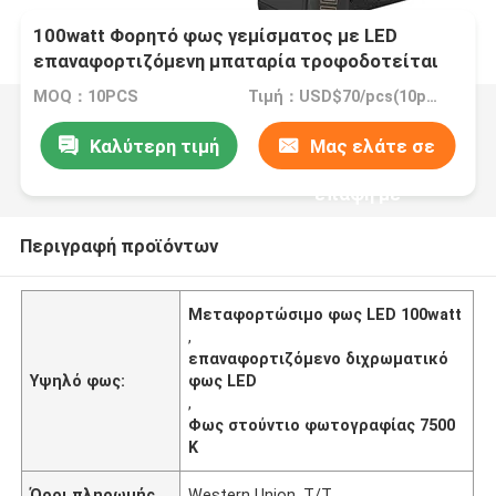
100watt Φορητό φως γεμίσματος με LED
επαναφορτιζόμενη μπαταρία τροφοδοτείται
από διχρωματική θερμοκρασία 7500K + 300K
MOQ：10PCS
Τιμή：USD$70/pcs(10pcs), $67.2(100pcs), $64.3(300pcs)
Καλύτερη τιμή
Μας ελάτε σε
επαφή με
Περιγραφή προϊόντων
Μεταφορτώσιμο φως LED 100watt
,
επαναφορτιζόμενο διχρωματικό
Υψηλό φως:
φως LED
,
Φως στούντιο φωτογραφίας 7500
K
Όροι πληρωμής
Western Union, T/T