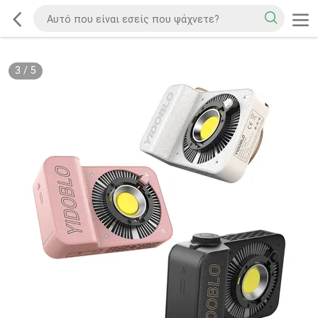
3
/
5