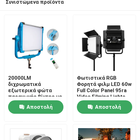
Συνιστώμενα προϊόντα
20000LM
Φωτιστικά RGB
διχρωματικά
Φορητά φιλμ LED 60w
εξωτερικά φώτα
Full Color Panel 95ra
παραγωγής βίντεο με
Video Filming Lights
Σπίτι
LED
Αποστολή
Αποστολή
Προϊόντα
ερώτησης
ερώτησης
Βίντεο