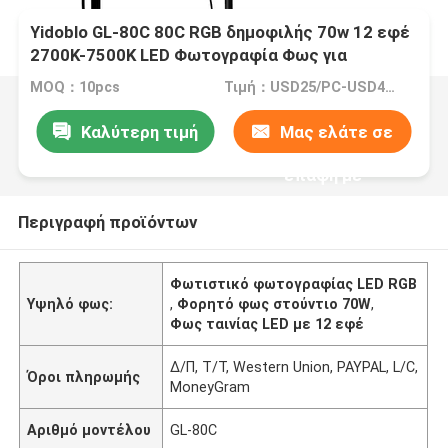
Yidoblo GL-80C 80C RGB δημοφιλής 70w 12 εφέ
2700K-7500K LED Φωτογραφία Φως για
στούντιο ΠορτρέτοΚοσμετικήΣτρίμινγκ
MOQ：10pcs
Τιμή：USD25/PC-USD40/PC
εργασίας
Καλύτερη τιμή
Μας ελάτε σε
επαφή με
Περιγραφή προϊόντων
Φωτιστικό φωτογραφίας LED RGB
Υψηλό φως:
,
Φορητό φως στούντιο 70W
,
Φως ταινίας LED με 12 εφέ
Δ/Π, Τ/Τ, Western Union, PAYPAL, L/C,
Όροι πληρωμής
MoneyGram
Αριθμό μοντέλου
GL-80C