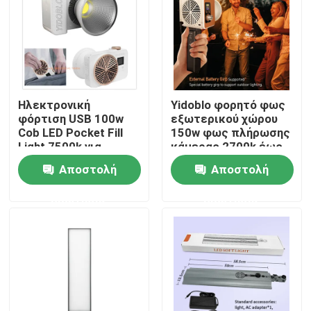
Σχετικά με εμάς
Επισκεψή εργοστασίου
Ηλεκτρονική
Yidoblo φορητό φως
φόρτιση USB 100w
εξωτερικού χώρου
Έλεγχος ποιότητας
Cob LED Pocket Fill
150w φως πλήρωσης
Light 7500k για
κάμερας 2700k έως
φωτισμό μικρών
7500k φως
Αποστολή
Αποστολή
Επικοινωνήστε μαζί μας
βίντεο
πλήρωσης κάμερας
με ανεμιστήρα ψύξης
ερώτησης
ερώτησης
Ειδήσεις
Υποθέσεις
Τηλεοπτικά φω'τα στούντιο οδηγήσεων