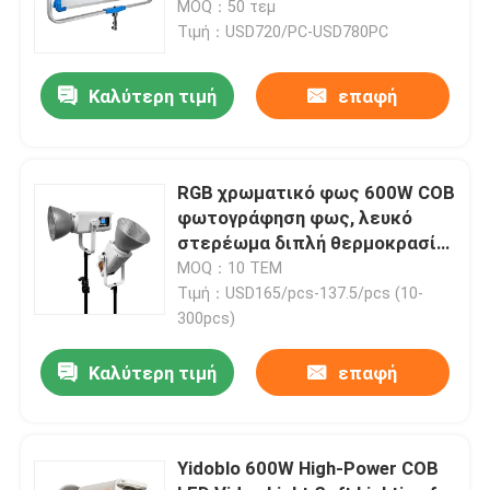
ισχύος Διοχρωματικό LED Soft
MOQ：50 τεμ
Panel Φως
Τιμή：USD720/PC-USD780PC
Σχετικά με εμάς
Καλύτερη τιμή
επαφή
Επισκεψή εργοστασίου
RGB χρωματικό φως 600W COB
Έλεγχος ποιότητας
φωτογράφηση φως, λευκό
στερέωμα διπλή θερμοκρασία
χρώματος 2700k-6500k
MOQ：10 ΤΕΜ
Επικοινωνήστε μαζί μας
Τιμή：USD165/pcs-137.5/pcs (10-
300pcs)
Ειδήσεις
Καλύτερη τιμή
επαφή
Υποθέσεις
Yidoblo 600W High-Power COB
Τηλεοπτικά φω'τα στούντιο οδηγήσεων