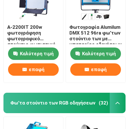
A-2200IT 200w
Φωτογραφία Alumilum
φωτογράφηση
DMX 512 96ra φω'των
φωτογραφικό
στούντιο των με
στούντιο φωτιστικό
μπαταρίες οδηγήσεων
σετ με τρίποδα
Καλύτερη τιμή
Καλύτερη τιμή
στέκεται μαλακό LED
φως πλήρης σειρά για
ζωντανή ροή
επαφή
επαφή
Φω'τα στούντιο των RGB οδηγήσεων
(32)