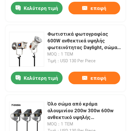
Καλύτερη τιμή
επαφή
Φωτιστικά φωτογραφίας
600W ανθεκτικά υψηλής
φωτεινότητας Daylight, σώμα
από κράμα αλουμινίου ZR-
MOQ：1 ΤΕΜ
600BI
Τιμή：USD 130 Per Piece
Καλύτερη τιμή
επαφή
Όλο σώμα από κράμα
αλουμινίου 200w 300w 600w
ανθεκτικό υψηλής
φωτεινότητας ημερήσιο φως
MOQ：1 ΤΕΜ
Φωτογραφία φώτα για
Τιμή：USD 130 Per Piece