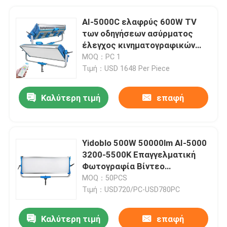
AI-5000C ελαφρύς 600W TV
των οδηγήσεων ασύρματος
έλεγχος κινηματογραφικών
στούντιο με τον τρόπο
MOQ：PC 1
πηκτωμάτων
Τιμή：USD 1648 Per Piece
Καλύτερη τιμή
επαφή
Yidoblo 500W 50000lm AI-5000
3200-5500K Επαγγελματική
Φωτογραφία Βίντεο
Μεταλλικό στούντιο συνεχές
MOQ：50PCS
φως Φωτογραφία φωτισμός
Τιμή：USD720/PC-USD780PC
Καλύτερη τιμή
επαφή