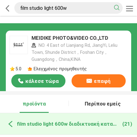
MEIDIKE PHOTO&VIDEO CO.,LTD
NO. 4 East of Lianjiang Rd, JiangYi, Leliu
Town, Shunde District，Foshan City，
Guangdong，China,ΚΙΝΑ
5.0
Ελεγχμένος προμηθευτής
κάλεσε τώρα
επαφή
προϊόντα
Περίπου εμείς
film studio light 600w διαδικτυακή κατασκευή
(21)