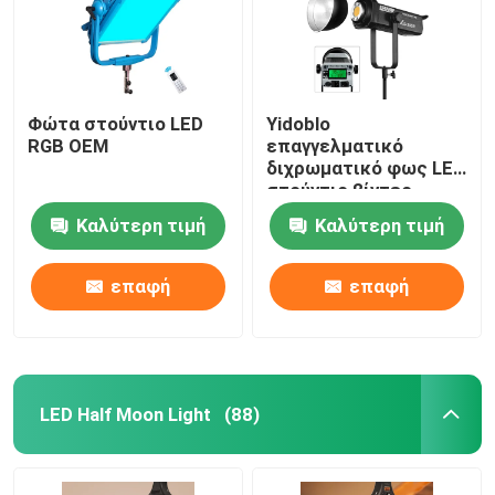
Φώτα στούντιο LED
Yidoblo
RGB OEM
επαγγελματικό
διχρωματικό φως LED
στούντιο βίντεο
φωτισμός
Καλύτερη τιμή
Καλύτερη τιμή
κινηματογράφησης
φωτιστικό
εξοπλισμό
επαφή
επαφή
φωτογραφικό φως με
300W
LED Half Moon Light
(88)