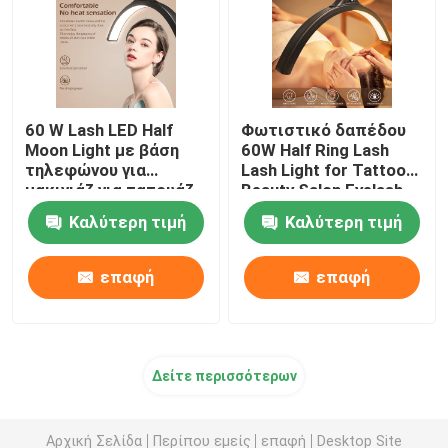
60 W Lash LED Half
Φωτιστικό δαπέδου
Moon Light με βάση
60W Half Ring Lash
τηλεφώνου για
Lash Light for Tattoo
μακιγιάζ για τατουάζ
Beauty Salon Eyelash
φρυδιών Half Ring
Καλύτερη τιμή
Καλύτερη τιμή
Lamp
επαφή
επαφή
Δείτε περισσότερων
Αρχική Σελίδα
Περίπου εμείς
επαφή
Desktop Site