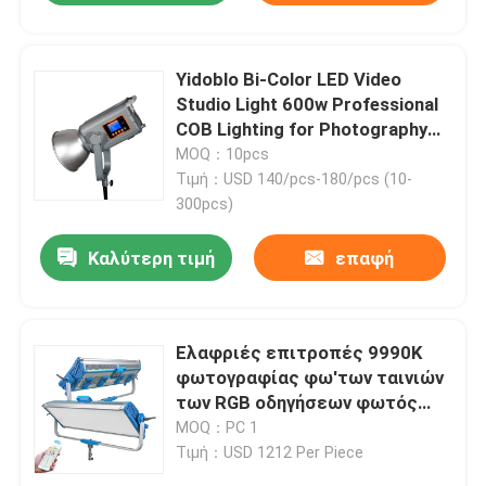
Yidoblo Bi-Color LED Video
Studio Light 600w Professional
COB Lighting for Photography
Film Video and Broadcast Studio
MOQ：10pcs
Τιμή：USD 140/pcs-180/pcs (10-
300pcs)
Καλύτερη τιμή
επαφή
Ελαφριές επιτροπές 9990K
φωτογραφίας φω'των ταινιών
των RGB οδηγήσεων φωτός
της ημέρας 600W με το
MOQ：PC 1
ΠΉΚΤΩΜΑ FX
Τιμή：USD 1212 Per Piece