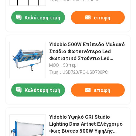
webcasting και στούντιο
Καλύτερη τιμή
επαφή
Yidoblo 500W Επίπεδο Μαλακό
Στάδιο Φωτεινότερο Led
Φωτιστικό Στούντιο Led
Φωτιστικό Βίντεο Φορητό
MOQ：50 τεμ
Φωτιστικό Στούντιο
Τιμή：USD720/PC-USD780PC
Καλύτερη τιμή
επαφή
Σπίτι
Προϊόντα
Yidoblo Υψηλό CRI Studio
Lighting Dmx Artnet Ελέγχσιμο
Φως Βίντεο 500W Υψηλής
Βίντεο