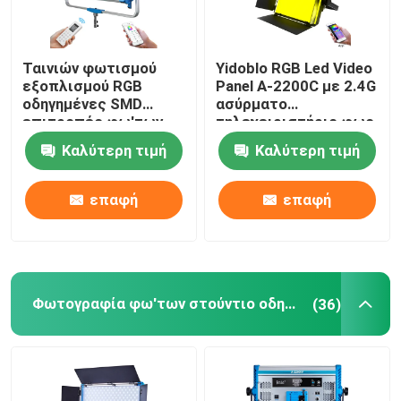
Ταινιών φωτισμού
Yidoblo RGB Led Video
εξοπλισμού RGB
Panel A-2200C με 2.4G
οδηγημένες SMD
ασύρματο
επιτροπές φω'των
τηλεχειριστήριο φως
500w Skyblue
για κινηματογραφική
Καλύτερη τιμή
Καλύτερη τιμή
φωτογραφίας
παραγωγή
στούντιο
τηλεοπτικές
επαφή
επαφή
ελαφριές 12
αποτελέσματα
Φωτογραφία φω'των στούντιο οδηγήσεων
(36)