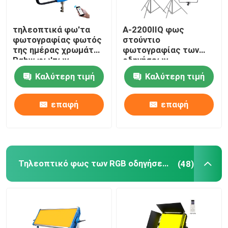
τηλεοπτικά φω'τα
Α-2200IIQ φως
φωτογραφίας φωτός
στούντιο
της ημέρας χρωμάτων
φωτογραφίας των
Rgbw φω'των
οδηγήσεων
στούντιο των
εξοπλισμού 10000lm
Καλύτερη τιμή
Καλύτερη τιμή
οδηγήσεων 300W 0.5m
φωτισμού χρώματος
για Filmaker
100W Photoshoot
βισμουθίου
επαφή
επαφή
Τηλεοπτικό φως των RGB οδηγήσεων
(48)