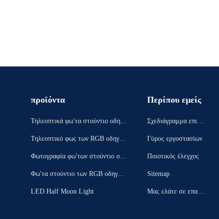
προϊόντα
Περίπου εμείς
Τηλεοπτικά φω'τα στούντιο οδηγή
Σχεδιάγραμμα επιχεί
σεων
ρησης
Τηλεοπτικό φως των RGB οδηγήσ
Γύρος εργοστασίων
εων
Φωτογραφία φω'των στούντιο οδη
Ποιοτικός έλεγχος
γήσεων
Φω'τα στούντιο των RGB οδηγήσ
Sitemap
εων
LED Half Moon Light
Μας ελάτε σε επαφή
με