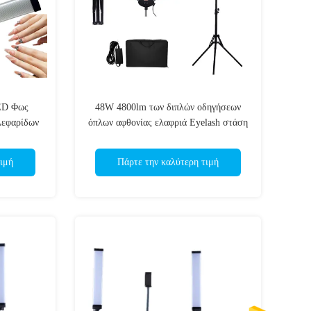
ED Φως
48W 4800lm των διπλών οδηγήσεων
λεφαρίδων
όπλων αφθονίας ελαφριά Eyelash στάση
 Λάμπα
τρίποδων επεκτάσεων επαγγελματική
ιμή
Πάρτε την καλύτερη τιμή