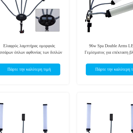
Ελαφρύς λαμπτήρας ομορφιάς
96w Spa Double Arms L
εσσάρων όπλων αφθονίας των διπλών
Γεμίσματος για επέκταση β
ηγήσεων όπλων σαλονιών/SPA για τις
Φωτογραφία Four Arms
επεκτάσεις Eyelash
ομορφιάς
Πάρτε την καλύτερη τιμή
Πάρτε την καλύτερη τ