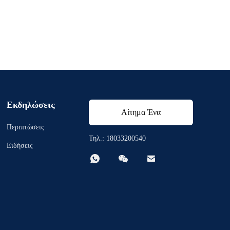
Εκδηλώσεις
Αίτημα Ένα
Περιπτώσεις
απόσπασμα
Τηλ.: 18033200540
Ειδήσεις


