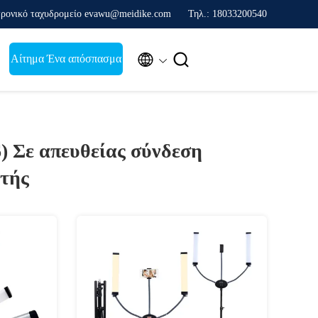
ρονικό ταχυδρομείο evawu@meidike.com
Τηλ.: 18033200540


Αίτημα Ένα απόσπασμα
6)
Σε απευθείας σύνδεση
τής