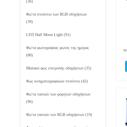
(36)
Φω'τα στούντιο των RGB οδηγήσεων
(39)
LED Half Moon Light
(91)
Φω'τα φωτογραφίας φωτός της ημέρας
τ
(80)
οδ
Μαλακό φως επιτροπής οδηγήσεων
(35)
Φως κινηματογραφικών στούντιο
(42)
Φω'τα ταινιών των φορητών οδηγήσεων
(96)
Φω'τα ταινιών των RGB οδηγήσεων
(19)