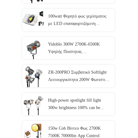
100watt Φορητό φως γεμίσματος
με LED επαναφορτιζόμενη
μπαταρία τροφοδοτείται από
διχρωματική θερμοκρασία 7500K
Yidoblo 300W 2700K-6500K
+ 300K
Υψηλής Ποιότητας
Επαγγελματικός Εξοπλισμός
Φωτισμού Ήχου Βίντεο Συνεχούς
ZR-200PRO Συμβατικό Softlight
Φωτισμού για Βίντεο Live Fill
Λειτουργικότητα 200W Φωτιστικά
Light
Ημέρας για Φωτογραφία για
Webcasting και Στούντιο
High-power spotlight fill light
300w brightness 100% can be
matched with soft light ball soft
light cover suitable for portrait
150w Cob Βίντεο Φως 2700K
photography fill light
7500K 70000lm App Control