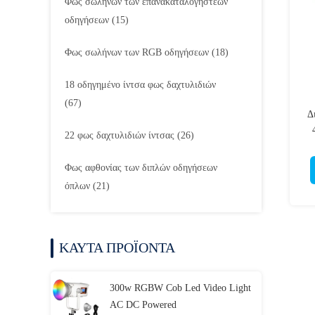
Φως σωλήνων των επανακαταλογηστέων
οδηγήσεων
(15)
Φως σωλήνων των RGB οδηγήσεων
(18)
18 οδηγημένο ίντσα φως δαχτυλιδιών
(67)
Δ
22 φως δαχτυλιδιών ίντσας
(26)
Φως αφθονίας των διπλών οδηγήσεων
όπλων
(21)
ΚΑΥΤΑ ΠΡΟΪΟΝΤΑ
300w RGBW Cob Led Video Light
AC DC Powered