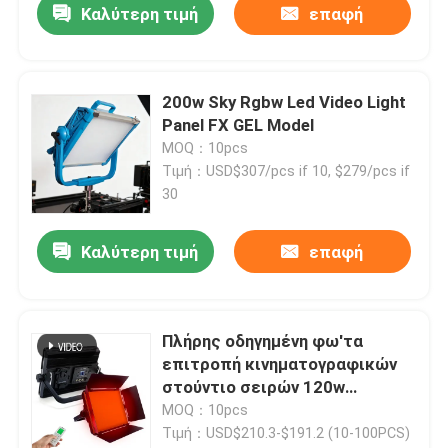
Καλύτερη τιμή
επαφή
200w Sky Rgbw Led Video Light
Panel FX GEL Model
MOQ：10pcs
Τιμή：USD$307/pcs if 10, $279/pcs if
30
Καλύτερη τιμή
επαφή
Σπίτι
Πλήρης οδηγημένη φω'τα
επιτροπή κινηματογραφικών
Προϊόντα
στούντιο σειρών 120w
χρώματος για τη φωτογραφία
MOQ：10pcs
14 αποτελέσματα
Τιμή：USD$210.3-$191.2 (10-100PCS)
Βίντεο