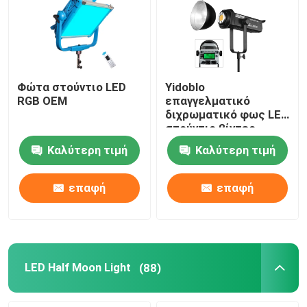
Φώτα στούντιο LED
Yidoblo
RGB OEM
επαγγελματικό
διχρωματικό φως LED
στούντιο βίντεο
φωτισμός
Καλύτερη τιμή
Καλύτερη τιμή
κινηματογράφησης
φωτιστικό
εξοπλισμό
επαφή
επαφή
φωτογραφικό φως με
300W
LED Half Moon Light
(88)