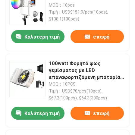
MOQ：10pcs
Τιμή：USD$151.9/pcs(10pcs),
$138.1(100pcs)
Καλύτερη τιμή
επαφή
100watt Φορητό φως
γεμίσματος με LED
επαναφορτιζόμενη μπαταρία
τροφοδοτείται από
MOQ：10PCS
διχρωματική θερμοκρασία
Τιμή：USD$70/pcs(10pcs),
7500K + 300K
$67.2(100pcs), $64.3(300pcs)
Καλύτερη τιμή
επαφή