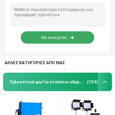
12000lm των RGB οδηγήσεων επιτροπής φωτογραφίας DMX πολυ ελέγχου SMD εξοπλισμός φωτισμού καμερών τηλεοπτικός
7000lux ελαφρύ 70W των οδηγήσεων μαλακό χρώμα βισμουθίου επιτροπής, επαγγελματικός τηλεοπτικός φωτισμός SMD
Τηλεοπτικό φως των RGB οδηγήσεων
Επιτροπή 12 φωτογραφίας των οδηγήσεων SMD 200W ανάβοντας RGB οδηγημένη επιτροπή αποτελεσμάτων DMX
200W των οδηγήσεων τηλεοπτικά επιτροπής ελαφριά Dimmable βισμουθίου χρώματος αποτελέσματα φωτισμού DMX 3200k 5600k 10 στούντιο φωτογραφικά
Φωτογραφία φω'των στούντιο οδηγήσεων
300W DMX βισμουθίου χρώματος στούντιο των οδηγήσεων ανοικτό μπλε δόντι φωτογραφίας επιτροπής ελαφρύ
3200K φωτογραφιών τηλεοπτικός ελαφρύς τηλεχειρισμός επιτροπής των οδηγήσεων εξαρτήσεων 50000lm στούντιο ελαφρύς ο τρόπος ΤΟΥ
Φω'τα στούντιο των RGB οδηγήσεων
LED Half Moon Light
ΑΛΛΕΣ ΚΑΤΗΓΟΡΙΕΣ ΑΠΟ ΜΑΣ
Φω'τα φωτογραφίας φωτός της ημέρας
Τηλεοπτικά φω'τα στούντιο οδηγήσεων
(153)
Μαλακό φως επιτροπής οδηγήσεων
Φως κινηματογραφικών στούντιο