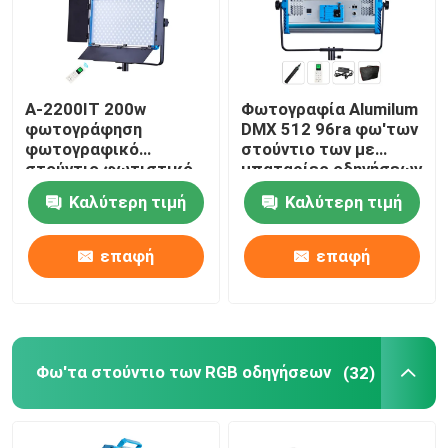
A-2200IT 200w
Φωτογραφία Alumilum
φωτογράφηση
DMX 512 96ra φω'των
φωτογραφικό
στούντιο των με
στούντιο φωτιστικό
μπαταρίες οδηγήσεων
σετ με τρίποδα
Καλύτερη τιμή
Καλύτερη τιμή
στέκεται μαλακό LED
φως πλήρης σειρά για
ζωντανή ροή
επαφή
επαφή
Φω'τα στούντιο των RGB οδηγήσεων
(32)