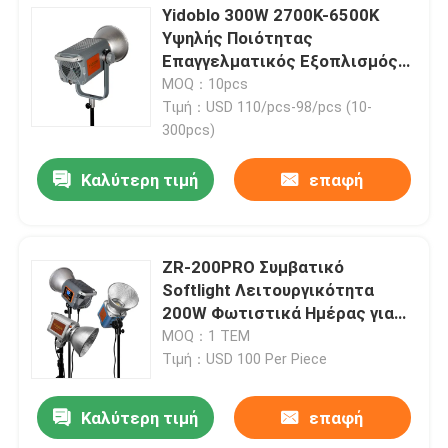
Yidoblo 300W 2700K-6500K
Υψηλής Ποιότητας
Επαγγελματικός Εξοπλισμός
Φωτισμού Ήχου Βίντεο
MOQ：10pcs
Συνεχούς Φωτισμού για Βίντεο
Τιμή：USD 110/pcs-98/pcs (10-
Live Fill Light
300pcs)
Καλύτερη τιμή
επαφή
ZR-200PRO Συμβατικό
Softlight Λειτουργικότητα
200W Φωτιστικά Ημέρας για
Φωτογραφία για Webcasting
MOQ：1 ΤΕΜ
και Στούντιο
Τιμή：USD 100 Per Piece
Καλύτερη τιμή
επαφή