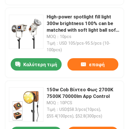
High-power spotlight fill light
300w brightness 100% can be
matched with soft light ball soft
light cover suitable for portrait
MOQ：10pcs
photography fill light
Τιμή：USD 105/pcs-95.5/pcs (10-
100pcs)
Καλύτερη τιμή
επαφή
150w Cob Βίντεο Φως 2700K
7500K 70000lm App Control
MOQ：10PCS
Τιμή：USD$58.3/pcs(10pcs),
$55.4(100pcs), $52.8(300pcs)