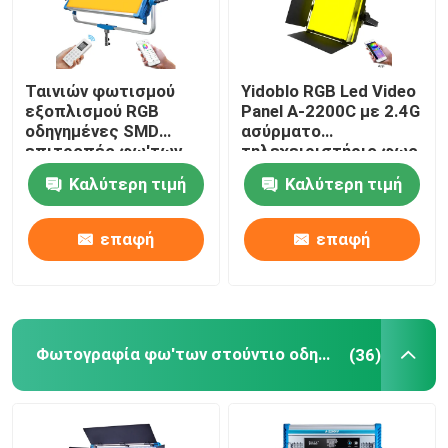
Ταινιών φωτισμού
Yidoblo RGB Led Video
εξοπλισμού RGB
Panel A-2200C με 2.4G
οδηγημένες SMD
ασύρματο
επιτροπές φω'των
τηλεχειριστήριο φως
500w Skyblue
για κινηματογραφική
Καλύτερη τιμή
Καλύτερη τιμή
φωτογραφίας
παραγωγή
στούντιο
τηλεοπτικές
επαφή
επαφή
ελαφριές 12
αποτελέσματα
Φωτογραφία φω'των στούντιο οδηγήσεων
(36)