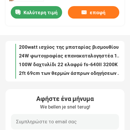
Καλύτερη τιμή
επαφή
200watt ισχύος της μπαταρίας βισμουθίου οδηγημένος χρώμα ταινιών ελαφρύς τηλεχειρισμός 10 φωτογραφίας φω'των φορητός αποτελέσματα
Σχετικά με εμάς
24W φωτογραφίας επανακαταλογηστέα 14 αποτελέσματα μπαταριών φω'των 2700K 7500K σωλήνων των οδηγήσεων φθορισμού
100W δαχτυλίδι 22 ελαφρύ fs-640II 3200K ίντσας οδηγήσεων δαχτυλιδιών γεμίζουν το φως για την ομορφιά Makeup Eyelash
Επισκεψή εργοστασίου
2ft 69cm των θερμών άσπρων οδηγήσεων RGB ελαφρύ ραβδί ΚΔ εξαρτημάτων στούντιο φωτογραφιών σωλήνων ελαφρύ
Ελαφρύ CE οργάνων ομορφιάς Eyelash εξαρτήσεων δαχτυλιδιών Dimmable χρώματος βισμουθίου
Έλεγχος ποιότητας
3200k-5500k 18 οδηγημένο ίντσα ελαφρύ τηλέφωνο επανακαταλογηστέο 9600lm δαχτυλιδιών τηλεοπτικός εξοπλισμός στούντιο
η ίντσα 38w Selfie 12inch οδήγησε δαχτυλιδιών το ελαφρύ Blogger σύνολο Makeup εξογκωμάτων εξαρτήσεων γυρίζοντας
Επικοινωνήστε μαζί μας
Το βίντεο 3 Yidoblo RGBW σε 1 επιτροπή ελαφρύ α-2200C των οδηγήσεων γεμίζει την ταινία TV βλαστών
επαγγελματικός τηλεοπτικός εξοπλισμός φωτισμού ταινιών εξαρτήσεων LCD φωτισμού δ-1080II 80W με την ελαφριά στάση
Ειδήσεις
ελαφριά επιτροπή μαγνητοσκόπησης των οδηγήσεων 300W Yidoblo, μπλε οδηγημένη DMX ελαφριά επιτροπή δοντιών
Αφήστε ένα μήνυμα
180W ελαφριά επιτροπή στούντιο των οδηγήσεων α-2200C RGBW των RGB οδηγήσεων τηλεοπτική ελαφριά
We bellen je snel terug!
Υποθέσεις
Επαγγελματικά RGB φω'τα 12 στούντιο 300W ελαφρύς DMX των οδηγήσεων αποτελεσμάτων έλεγχος επιτροπής
14 RGB οδηγημένο φως σωλήνων αποτελεσμάτων 24W, φορητός με μπαταρίες φωτισμός φωτογραφίας DMX
500W τηλεοπτικός εξοπλισμός φωτισμού φωτογραφίας ελέγχου 50000lm φω'των DMX512 APP στούντιο των οδηγήσεων
Τηλεοπτικά φω'τα στούντιο οδηγήσεων