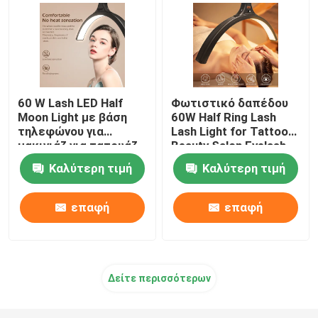
60 W Lash LED Half
Φωτιστικό δαπέδου
Moon Light με βάση
60W Half Ring Lash
τηλεφώνου για
Lash Light for Tattoo
μακιγιάζ για τατουάζ
Beauty Salon Eyelash
φρυδιών Half Ring
Καλύτερη τιμή
Καλύτερη τιμή
Lamp
επαφή
επαφή
Δείτε περισσότερων