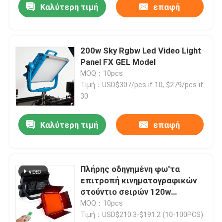
Καλύτερη τιμή
επαφή
200w Sky Rgbw Led Video Light
Panel FX GEL Model
MOQ：10pcs
Τιμή：USD$307/pcs if 10, $279/pcs if
30
Καλύτερη τιμή
επαφή
Σπίτι
Πλήρης οδηγημένη φω'τα
επιτροπή κινηματογραφικών
Προϊόντα
στούντιο σειρών 120w
χρώματος για τη φωτογραφία
MOQ：10pcs
14 αποτελέσματα
Τιμή：USD$210.3-$191.2 (10-100PCS)
Βίντεο