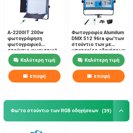
A-2200IT 200w
Φωτογραφία Alumilum
φωτογράφηση
DMX 512 96ra φω'των
φωτογραφικό
στούντιο των με
στούντιο φωτιστικό
μπαταρίες οδηγήσεων
σετ με τρίποδα
Καλύτερη τιμή
Καλύτερη τιμή
στέκεται μαλακό LED
φως πλήρης σειρά για
ζωντανή ροή
επαφή
επαφή
Φω'τα στούντιο των RGB οδηγήσεων
(39)