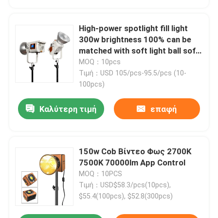
High-power spotlight fill light
300w brightness 100% can be
matched with soft light ball soft
light cover suitable for portrait
MOQ：10pcs
photography fill light
Τιμή：USD 105/pcs-95.5/pcs (10-
100pcs)
Καλύτερη τιμή
επαφή
150w Cob Βίντεο Φως 2700K
7500K 70000lm App Control
MOQ：10PCS
Τιμή：USD$58.3/pcs(10pcs),
$55.4(100pcs), $52.8(300pcs)