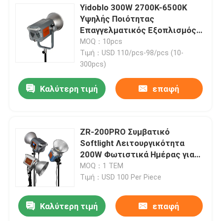
Yidoblo 300W 2700K-6500K
Υψηλής Ποιότητας
Επαγγελματικός Εξοπλισμός
Φωτισμού Ήχου Βίντεο
MOQ：10pcs
Συνεχούς Φωτισμού για Βίντεο
Τιμή：USD 110/pcs-98/pcs (10-
Live Fill Light
300pcs)
Καλύτερη τιμή
επαφή
ZR-200PRO Συμβατικό
Softlight Λειτουργικότητα
200W Φωτιστικά Ημέρας για
Φωτογραφία για Webcasting
MOQ：1 ΤΕΜ
και Στούντιο
Τιμή：USD 100 Per Piece
Καλύτερη τιμή
επαφή