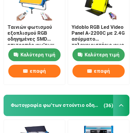
Ταινιών φωτισμού
Yidoblo RGB Led Video
εξοπλισμού RGB
Panel A-2200C με 2.4G
οδηγημένες SMD
ασύρματο
επιτροπές φω'των
τηλεχειριστήριο φως
500w Skyblue
για κινηματογραφική
Καλύτερη τιμή
Καλύτερη τιμή
φωτογραφίας
παραγωγή
στούντιο
τηλεοπτικές
επαφή
επαφή
ελαφριές 12
αποτελέσματα
Φωτογραφία φω'των στούντιο οδηγήσεων
(36)