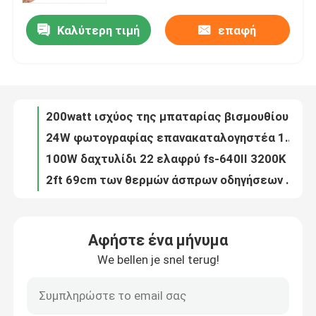
Καλύτερη τιμή
επαφή
200watt ισχύος της μπαταρίας βισμουθίου οδηγημένος χρώμα ταινιών ελαφρύς τηλεχειρισμός 10 φωτογραφίας φω'των φορητός αποτελέσματα
Σχετικά με εμάς
24W φωτογραφίας επανακαταλογηστέα 14 αποτελέσματα μπαταριών φω'των 2700K 7500K σωλήνων των οδηγήσεων φθορισμού
100W δαχτυλίδι 22 ελαφρύ fs-640II 3200K ίντσας οδηγήσεων δαχτυλιδιών γεμίζουν το φως για την ομορφιά Makeup Eyelash
Επισκεψή εργοστασίου
2ft 69cm των θερμών άσπρων οδηγήσεων RGB ελαφρύ ραβδί ΚΔ εξαρτημάτων στούντιο φωτογραφιών σωλήνων ελαφρύ
Ελαφρύ CE οργάνων ομορφιάς Eyelash εξαρτήσεων δαχτυλιδιών Dimmable χρώματος βισμουθίου
Έλεγχος ποιότητας
3200k-5500k 18 οδηγημένο ίντσα ελαφρύ τηλέφωνο επανακαταλογηστέο 9600lm δαχτυλιδιών τηλεοπτικός εξοπλισμός στούντιο
η ίντσα 38w Selfie 12inch οδήγησε δαχτυλιδιών το ελαφρύ Blogger σύνολο Makeup εξογκωμάτων εξαρτήσεων γυρίζοντας
Επικοινωνήστε μαζί μας
Το βίντεο 3 Yidoblo RGBW σε 1 επιτροπή ελαφρύ α-2200C των οδηγήσεων γεμίζει την ταινία TV βλαστών
επαγγελματικός τηλεοπτικός εξοπλισμός φωτισμού ταινιών εξαρτήσεων LCD φωτισμού δ-1080II 80W με την ελαφριά στάση
Ειδήσεις
ελαφριά επιτροπή μαγνητοσκόπησης των οδηγήσεων 300W Yidoblo, μπλε οδηγημένη DMX ελαφριά επιτροπή δοντιών
Αφήστε ένα μήνυμα
180W ελαφριά επιτροπή στούντιο των οδηγήσεων α-2200C RGBW των RGB οδηγήσεων τηλεοπτική ελαφριά
We bellen je snel terug!
Υποθέσεις
Επαγγελματικά RGB φω'τα 12 στούντιο 300W ελαφρύς DMX των οδηγήσεων αποτελεσμάτων έλεγχος επιτροπής
14 RGB οδηγημένο φως σωλήνων αποτελεσμάτων 24W, φορητός με μπαταρίες φωτισμός φωτογραφίας DMX
500W τηλεοπτικός εξοπλισμός φωτισμού φωτογραφίας ελέγχου 50000lm φω'των DMX512 APP στούντιο των οδηγήσεων
Τηλεοπτικά φω'τα στούντιο οδηγήσεων