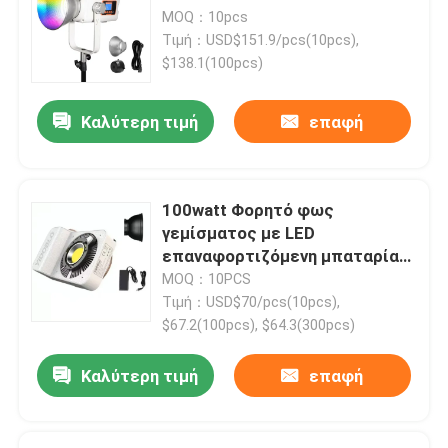
MOQ：10pcs
Τιμή：USD$151.9/pcs(10pcs),
$138.1(100pcs)
Καλύτερη τιμή
επαφή
100watt Φορητό φως
γεμίσματος με LED
επαναφορτιζόμενη μπαταρία
τροφοδοτείται από
MOQ：10PCS
διχρωματική θερμοκρασία
Τιμή：USD$70/pcs(10pcs),
7500K + 300K
$67.2(100pcs), $64.3(300pcs)
Καλύτερη τιμή
επαφή