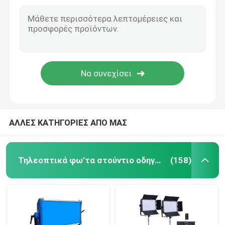
12000lm των RGB οδηγήσεων επιτροπής φωτογραφίας DMX πολυ ελέγχου SMD εξοπλισμός φωτισμού καμερών τηλεοπτικός
7000lux ελαφρύ 70W των οδηγήσεων μαλακό χρώμα βισμουθίου επιτροπής, επαγγελματικός τηλεοπτικός φωτισμός SMD
Τηλεοπτικό φως των RGB οδηγήσεων
Επιτροπή 12 φωτογραφίας των οδηγήσεων SMD 200W ανάβοντας RGB οδηγημένη επιτροπή αποτελεσμάτων DMX
200W των οδηγήσεων τηλεοπτικά επιτροπής ελαφριά Dimmable βισμουθίου χρώματος αποτελέσματα φωτισμού DMX 3200k 5600k 10 στούντιο φωτογραφικά
Φωτογραφία φω'των στούντιο οδηγήσεων
300W DMX βισμουθίου χρώματος στούντιο των οδηγήσεων ανοικτό μπλε δόντι φωτογραφίας επιτροπής ελαφρύ
3200K φωτογραφιών τηλεοπτικός ελαφρύς τηλεχειρισμός επιτροπής των οδηγήσεων εξαρτήσεων 50000lm στούντιο ελαφρύς ο τρόπος ΤΟΥ
Φω'τα στούντιο των RGB οδηγήσεων
LED Half Moon Light
ΑΛΛΕΣ ΚΑΤΗΓΟΡΙΕΣ ΑΠΟ ΜΑΣ
Φω'τα φωτογραφίας φωτός της ημέρας
Τηλεοπτικά φω'τα στούντιο οδηγήσεων
(158)
Μαλακό φως επιτροπής οδηγήσεων
Φως κινηματογραφικών στούντιο