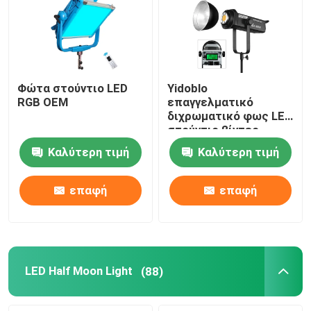
Φώτα στούντιο LED
Yidoblo
RGB OEM
επαγγελματικό
διχρωματικό φως LED
στούντιο βίντεο
φωτισμός
Καλύτερη τιμή
Καλύτερη τιμή
κινηματογράφησης
φωτιστικό
εξοπλισμό
επαφή
επαφή
φωτογραφικό φως με
300W
LED Half Moon Light
(88)