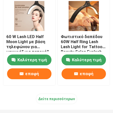
60 W Lash LED Half
Φωτιστικό δαπέδου
Moon Light με βάση
60W Half Ring Lash
τηλεφώνου για
Lash Light for Tattoo
μακιγιάζ για τατουάζ
Beauty Salon Eyelash
φρυδιών Half Ring
Καλύτερη τιμή
Καλύτερη τιμή
Lamp
επαφή
επαφή
Δείτε περισσότερων