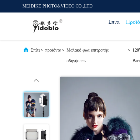
MEIDIKE PHOTO&VIDEO CO.,LTD
Σπίτι
Προϊό
Σπίτι
>
προϊόντα
>
Μαλακό φως επιτροπής
>
120
οδηγήσεων
Bar