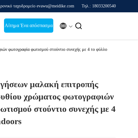
ρονικό ταχυδρομείο evawu@meidike.com
Τηλ.: 18033200540


Αίτημα Ένα απόσπασμα
ιών φωτογραφία φωτισμού στούντιο συνεχής με 4 το φύλλο
γήσεων μαλακή επιτροπής
ουθίου χρώματος φωτογραφιών
ωτισμού στούντιο συνεχής με 4
ndoors