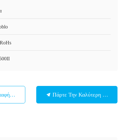
α
oblo
/RoHs
500II
παφή Με
Πάρτε Την Καλύτερη Τιμή