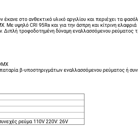
 έκανε στο ανθεκτικό υλικό αργιλίου και περιέχει τα φασό
X. Με υψηλό CRI 95Ra και για την άσπρη και κίτρινη ελαφρι
δίων. Διπλή τροφοδοτημένη δύναμη εναλλασσόμενου ρεύματος
 DMX
 Μπαταρία β-υποστηριγμάτων εναλλασσόμενου ρεύματος ή συ
συνεχές ρεύμα 110V 220V: 26V