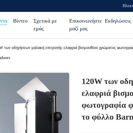
Ηλεκτ
ντα
Βίντεο
Σχετικά με
Επικοινωνήστε
Εκδηλώσεις
εμάς
μαζί μας
W των οδηγήσεων μαλακή επιτροπής ελαφριά βισμουθίου χρώματος φωτογραφ
ndoors
120W των οδη
ελαφριά βισμ
φωτογραφία φ
το φύλλο Bar