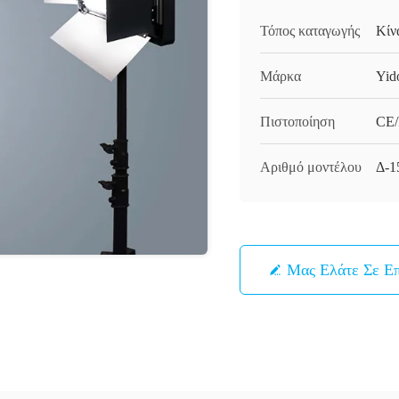
Τόπος καταγωγής
Κίν
Μάρκα
Yid
Πιστοποίηση
CE
Αριθμό μοντέλου
Δ-1
Μας Ελάτε Σε Ε