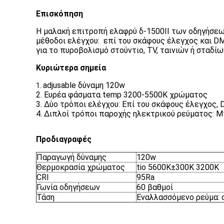
Επισκόπηση
Η μαλακή επιτροπή ελαφρύ δ-1500II των οδηγήσεων
μέθοδοι ελέγχου: επί του σκάφους έλεγχος και DM
για το πυροβολισμό στούντιο, TV, ταινιών ή στα
Κυριώτερα σημεία
adjusable δύναμη 120w
1.
2. Ευρέα φάσματα temp 3200-5500K χρώματος
3. Δύο τρόποι ελέγχου: Επί του σκάφους έλεγχος,
4. Διπλοί τρόποι παροχής ηλεκτρικού ρεύματος:
Προδιαγραφές
Παραγωγή δύναμης
120w
Θερμοκρασία χρώματος
tio 5600K±300K 3200K
CRI
95Ra
Γωνία οδηγήσεων
60 βαθμοί
Τάση
Εναλλασσόμενο ρεύμα: 