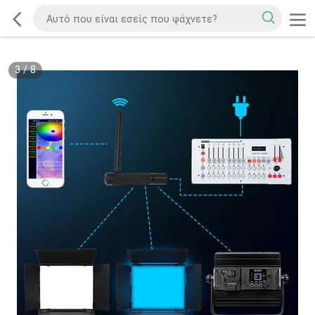
3
/
8