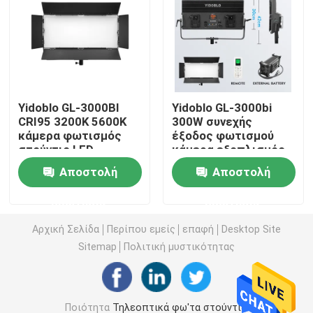
Τηλεοπτικό φως των RGB οδηγήσεων
Φωτογραφία φω'των στούντιο οδηγήσεων
Yidoblo GL-3000BI
Yidoblo GL-3000bi
CRI95 3200K 5600K
300W συνεχής
Φω'τα στούντιο των RGB οδηγήσεων
κάμερα φωτισμός
έξοδος φωτισμού
στούντιο LED
κάμερα εξοπλισμός
φωτισμός με
στούντιο βίντεο
LED Half Moon Light
Αποστολή
Αποστολή
barndoors vlogging kit
τηλεόρασης 3200k-
5600k φωτισμός
ερώτησης
ερώτησης
λήψης ταινίας
Φω'τα φωτογραφίας φωτός της ημέρας
Αρχική Σελίδα
Περίπου εμείς
επαφή
Desktop Site
Sitemap
Πολιτική μυστικότητας
Μαλακό φως επιτροπής οδηγήσεων
Φως κινηματογραφικών στούντιο
Ποιότητα
Τηλεοπτικά φω'τα στούντιο