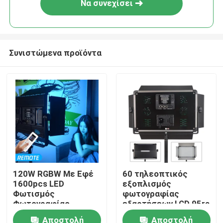
Να συνεχίσει
Συνιστώμενα προϊόντα
Σπίτι
120W RGBW Με Εφέ
60 τηλεοπτικός
1600pcs LED
εξοπλισμός
Προϊόντα
Φωτισμός
φωτογραφίας
Φωτογραφίας
εξαρτήσεων LCD 95ra
φωτισμού Vlogging
Αποστολή
Αποστολή
Βίντεο