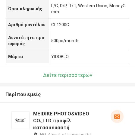
L/C, D/P, T/T, Western Union, MoneyG
Όροι πληρωμής
ram
Αριθμό μοντέλου
Gl-1200C
Δυνατότητα προ
500pc/month
σφοράς
Μάρκα
YIDOBLO
Δείτε περισσότερων
Περίπου εμείς
MEIDIKE PHOTO&VIDEO
CO.,LTD προφίλ
κατασκευαστή
NO. 4 East of Lianjiang Rd,