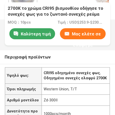
2700K το χρώμα CRI95 βισμουθίου οδήγησε το
συνεχές φως για το ζωντανό συνεχές ρεύμα
εναλλασσόμενου ρεύματος ροής Youtube
MOQ：10pcs
Τιμή：USD$253.9-$230.8 (10-100pcs)
τηλεοπτικό
Καλύτερη τιμή
Μας ελάτε σε
επαφή με
Περιγραφή προϊόντων
CRI95 οδηγημένο συνεχές φως
,
Υψηλό φως:
Οδηγημένο συνεχές ελαφρύ 2700K
Όροι πληρωμής
Western Union, T/T
Αριθμό μοντέλου
Zd-300II
Δυνατότητα προ
1000pcs/month