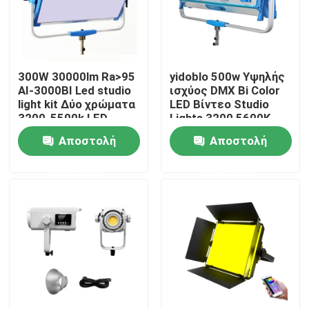
Σχετικά με εμάς
300W 30000lm Ra>95
yidoblo 500w Υψηλής
Επισκεψή εργοστασίου
AI-3000BI Led studio
ισχύος DMX Bi Color
light kit Δύο χρώματα
LED Βίντεο Studio
3200-5500k LED
Lights 3200 5600K
Έλεγχος ποιότητας
Video Light 300w S60
Dimmable Soft LED
Αποστολή
Αποστολή
Panel Light S120
ερώτησης
ερώτησης
Επικοινωνήστε μαζί μας
Ειδήσεις
Υποθέσεις
Τηλεοπτικά φω'τα στούντιο οδηγήσεων