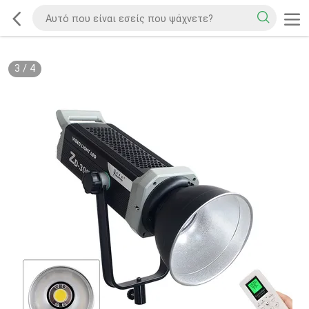
3
/
4