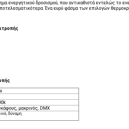
ημα ενεργητικού δροσισμού, που αντικαθιστά εντελώς το ενερ
 αποτελεσματικότερα. Ένα ευρύ φάσμα των επιλογών θερμοκ
πιτροπής
οπής
i
00k
σκάφους, μακρινός, DMX
ινό, δύναμη