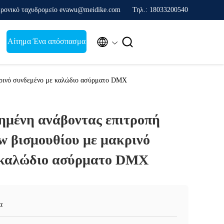
ρονικό ταχυδρομείο evawu@meidike.com
Τηλ.: 18033200540


Αίτημα Ένα απόσπασμα
κρινό συνδεμένο με καλώδιο ασύρματο DMX
μένη ανάβοντας επιτροπή
w βισμουθίου με μακρινό
 καλώδιο ασύρματο DMX
α