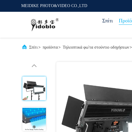
MEIDIKE PHOTO&VIDEO CO.,LTD
Σπίτι
Προϊό
Σπίτι
>
προϊόντα
>
Τηλεοπτικά φω'τα στούντιο οδηγήσεων
>