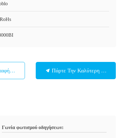
oblo
/RoHs
3000BI
παφή Με
Πάρτε Την Καλύτερη Τιμή
Γωνία φωτισμού οδηγήσεων: