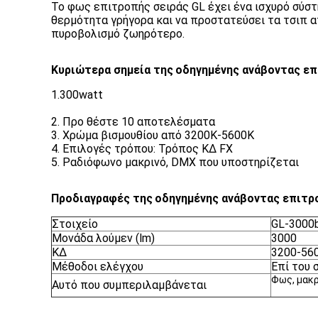
Το φως επιτροπής σειράς GL έχει ένα ισχυρό σύστ
θερμότητα γρήγορα και να προστατεύσει τα τσιπ
πυροβολισμό ζωηρότερο.
Κυριώτερα σημεία της
οδηγημένης ανάβοντας ε
1.300watt
2. Προ θέστε 10 αποτελέσματα
3.
Χρώμα βισμουθίου από 3200K-5600K
4.
Επιλογές τρόπου: Τρόπος ΚΔ FX
5. Ραδιόφωνο μακρινό, DMX που υποστηρίζεται
Προδιαγραφές της
οδηγημένης ανάβοντας επιτρ
Στοιχείο
GL-3000b
Μονάδα λούμεν (lm)
3000
ΚΔ
3200-56
Μέθοδοι ελέγχου
Επί του 
Φως, μακρ
Αυτό που συμπεριλαμβάνεται