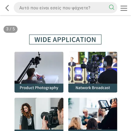
3
/
5