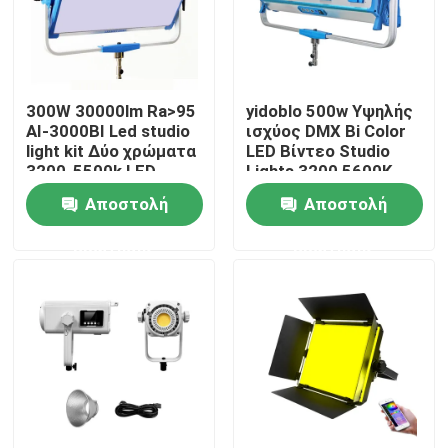
Σχετικά με εμάς
300W 30000lm Ra>95
yidoblo 500w Υψηλής
Επισκεψή εργοστασίου
AI-3000BI Led studio
ισχύος DMX Bi Color
light kit Δύο χρώματα
LED Βίντεο Studio
3200-5500k LED
Lights 3200 5600K
Έλεγχος ποιότητας
Video Light 300w S60
Dimmable Soft LED
Αποστολή
Αποστολή
Panel Light S120
ερώτησης
ερώτησης
Επικοινωνήστε μαζί μας
Ειδήσεις
Υποθέσεις
Τηλεοπτικά φω'τα στούντιο οδηγήσεων