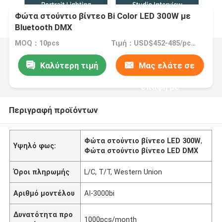
Φώτα στούντιο βίντεο Bi Color LED 300W με
Bluetooth DMX
MOQ：10pcs
Τιμή：USD$452-485/pcs(10pcs-100pcs)
Καλύτερη τιμή
Μας ελάτε σε
επαφή με
Περιγραφή προϊόντων
Φώτα στούντιο βίντεο LED 300W
,
Υψηλό φως:
Φώτα στούντιο βίντεο LED DMX
Όροι πληρωμής
L/C, T/T, Western Union
Αριθμό μοντέλου
AI-3000bi
Δυνατότητα προ
1000pcs/month