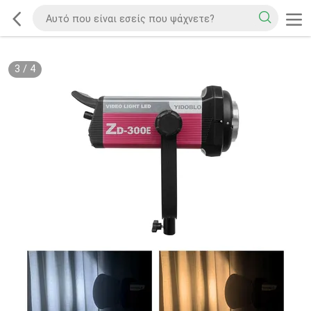
3
/
4