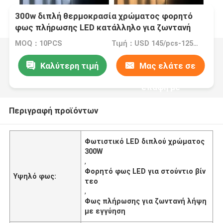
300w διπλή θερμοκρασία χρώματος φορητό
φως πλήρωσης LED κατάλληλο για ζωντανή
λήψη φως πλήρωσης
MOQ：10PCS
Τιμή：USD 145/pcs-125/pcs（10-100pcs）
Καλύτερη τιμή
Μας ελάτε σε
επαφή με
Περιγραφή προϊόντων
Φωτιστικό LED διπλού χρώματος
300W
,
Φορητό φως LED για στούντιο βίν
Υψηλό φως:
τεο
,
Φως πλήρωσης για ζωντανή λήψη
με εγγύηση