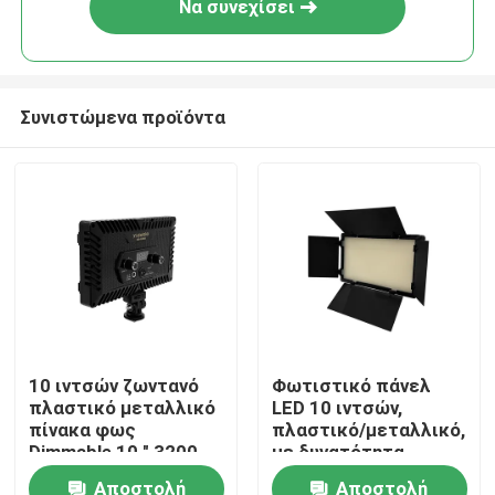
Να συνεχίσει
Συνιστώμενα προϊόντα
Σπίτι
10 ιντσών ζωντανό
Φωτιστικό πάνελ
πλαστικό μεταλλικό
LED 10 ιντσών,
Προϊόντα
πίνακα φως
πλαστικό/μεταλλικό,
Dimmable 10 " 3200-
με δυνατότητα
6500k Led εσωτερική
ρύθμισης
Αποστολή
Αποστολή
Βίντεο