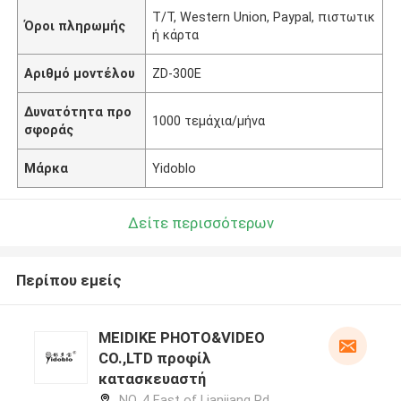
T/T, Western Union, Paypal, πιστωτικ
Όροι πληρωμής
ή κάρτα
Αριθμό μοντέλου
ZD-300E
Δυνατότητα προ
1000 τεμάχια/μήνα
σφοράς
Μάρκα
Yidoblo
Δείτε περισσότερων
Περίπου εμείς
MEIDIKE PHOTO&VIDEO
CO.,LTD προφίλ
κατασκευαστή
NO. 4 East of Lianjiang Rd,