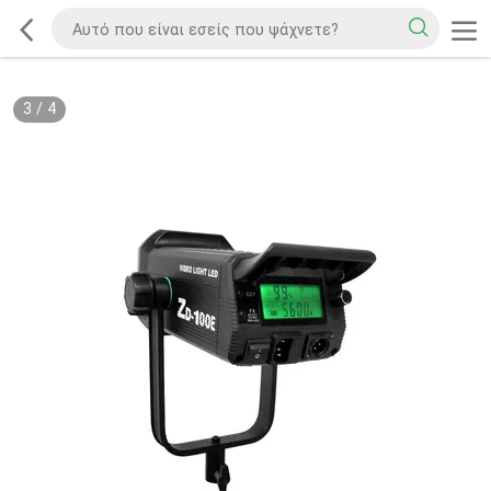
3
/
4