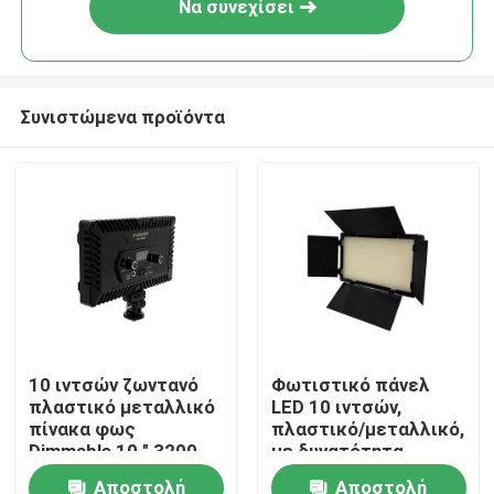
Να συνεχίσει
Συνιστώμενα προϊόντα
Σπίτι
10 ιντσών ζωντανό
Φωτιστικό πάνελ
πλαστικό μεταλλικό
LED 10 ιντσών,
Προϊόντα
πίνακα φως
πλαστικό/μεταλλικό,
Dimmable 10 " 3200-
με δυνατότητα
6500k Led εσωτερική
ρύθμισης
Αποστολή
Αποστολή
Βίντεο