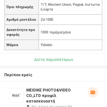
T/T, Western Union, Paypal, πιστωτικ
Όροι πληρωμής
ή κάρτα
Αριθμό μοντέλου
Zd-100E
Δυνατότητα προ
1000 τεμάχια/μήνα
σφοράς
Μάρκα
Yidoblo
Δείτε περισσότερων
Περίπου εμείς
MEIDIKE PHOTO&VIDEO
CO.,LTD προφίλ
κατασκευαστή
NO. 4 East of Lianjiang Rd,