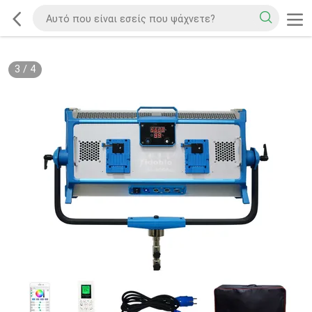
3
/
4