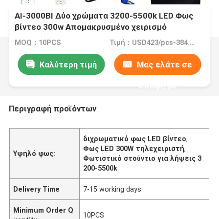
AI-3000BI Δύο χρώματα 3200-5500k LED Φως
βίντεο 300w Απομακρυσμένο χειρισμό
MOQ：10PCS
Τιμή：USD423/pcs-384.6/pcs(10-100pcs)
Καλύτερη τιμή
Μας ελάτε σε
επαφή με
Περιγραφή προϊόντων
διχρωματικό φως LED βίντεο
,
Φως LED 300W τηλεχειριστή
,
Υψηλό φως:
Φωτιστικό στούντιο για λήψεις 3
200-5500k
Delivery Time
7-15 working days
Minimum Order Q
10PCS