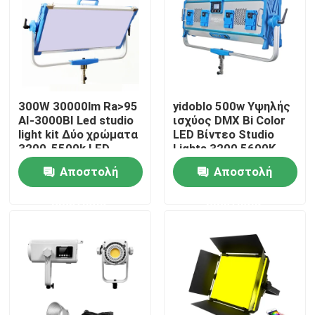
βιντεογραφία
Σχετικά με εμάς
Επισκεψή εργοστασίου
300W 30000lm Ra>95
yidoblo 500w Υψηλής
AI-3000BI Led studio
ισχύος DMX Bi Color
Έλεγχος ποιότητας
light kit Δύο χρώματα
LED Βίντεο Studio
3200-5500k LED
Lights 3200 5600K
Video Light 300w S60
Dimmable Soft LED
Αποστολή
Αποστολή
Επικοινωνήστε μαζί μας
Panel Light S120
ερώτησης
ερώτησης
Ειδήσεις
Υποθέσεις
Τηλεοπτικά φω'τα στούντιο οδηγήσεων